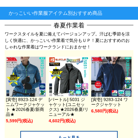
かっこいい作業服アイテム別おすすめ商品
春夏作業着
ワークスタイルを夏に備えてバージョンアップ。汗ばむ季節を涼
しく快適に、かっこいい作業着で気分もＵＰ！夏におすすめのお
しゃれな作業着はワークランドにおまかせ！
[寅壱] 8923-124 デ
[バートル] 5031 ジ
[寅壱] 9283-124 ワ
ニムワークジャケッ
ャケット(ユニセッ
ークジャケット
ト ★2026春夏/新商
クス) ★2026春夏/リ
6,580円(税込)
品★
ニューアル★
5,599円(税込)
4,602円(税込)
もっと見る