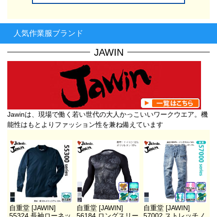
人気作業服ブランド
JAWIN
Jawinは、現場で働く若い世代の大人かっこいいワークウエア。機
能性はもとよりファッション性を兼ね備えています
自重堂 [JAWIN]
自重堂 [JAWIN]
自重堂 [JAWIN]
55324 長袖ローネッ
56184 ロングスリー
57002 ストレッチノ