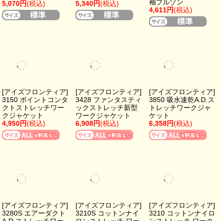
[アイズフロンティア]
[アイズフロンティア]
3210S コットンナイ
3210 コットンナイロ
ロンストレッチ ワー
ンストレッチ ワーク
クジャケット【数量
ジャケット
限定品】
7,348円
(税込)
8,250円
(税込)
[アイズフロンティア]
[ジーベック] 2834 長
[アタックベース]
5920 スタジャンテイ
袖ブルゾン
22034 ストレッチ長
ストナイロンストレ
5,070円
(税込)
袖ブルゾン
ッチワークジャケッ
4,920円
(税込)
ト
6,875円
(税込)
1
…
6
7
8
…
40