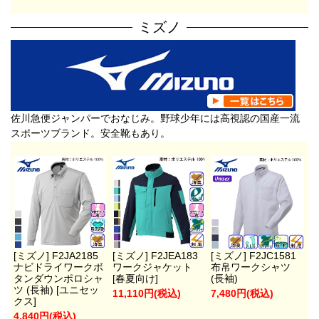
ミズノ
佐川急便ジャンパーでおなじみ。野球少年には高視認の国産一流
スポーツブランド。安全靴もあり。
[ミズノ] F2JA2185
[ミズノ] F2JEA183
[ミズノ] F2JC1581
ナビドライワークボ
ワークジャケット
布帛ワークシャツ
タンダウンポロシャ
[春夏向け]
(長袖)
ツ (長袖) [ユニセッ
11,110円(税込)
7,480円(税込)
クス]
4,840円(税込)