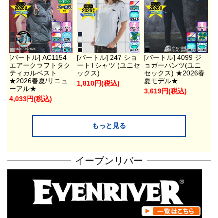
[バートル] AC1154
[バートル] 247 ショ
[バートル] 4099 ジ
エアークラフトタク
ートTシャツ (ユニセ
ョガーパンツ(ユニ
ティカルベスト
ックス)
セックス) ★2026春
★2026春夏/リニュ
夏モデル★
1,810円(税込)
ーアル★
3,619円(税込)
4,033円(税込)
もっと見る
イーブンリバー