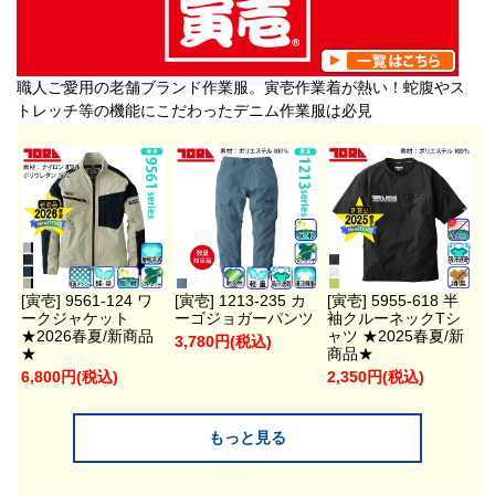
職人ご愛用の老舗ブランド作業服。寅壱作業着が熱い！蛇腹やス
トレッチ等の機能にこだわったデニム作業服は必見
[寅壱] 9561-124 ワ
[寅壱] 1213-235 カ
[寅壱] 5955-618 半
ークジャケット
ーゴジョガーパンツ
袖クルーネックTシ
★2026春夏/新商品
ャツ ★2025春夏/新
3,780円(税込)
★
商品★
6,800円(税込)
2,350円(税込)
もっと見る