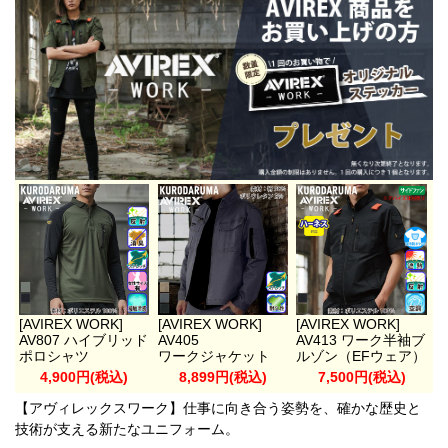
[AVIREX WORK]
[AVIREX WORK]
[AVIREX WORK]
AV807 ハイブリッド
AV405
AV413 ワーク半袖ブ
ポロシャツ
ワークジャケット
ルゾン（EFウェア）
4,900円(税込)
8,899円(税込)
7,500円(税込)
【アヴィレックスワーク】仕事に向き合う姿勢を、確かな歴史と
技術が支える新たなユニフォーム。