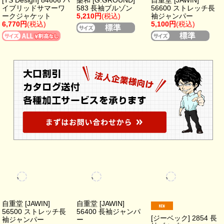
自重堂 [JAWIN]
56500 ストレッチ長
[ジーベック] 2854 長
袖ジャンパー
袖ブルゾン
5,070円
(税込)
4,611円
(税込)
自重堂 [JAWIN]
56400 長袖ジャンパ
ー
5,340円
(税込)
[アイズフロンティア]
[アイズフロンティア]
[アイズフロンティア]
3150 ポイントコンタ
3428 ファンタスティ
3850 吸水速乾A.D.ス
クトストレッチワー
ックストレッチ新型
トレッチワークジャ
クジャケット
ワークジャケット
ケット
4,950円
(税込)
6,908円
(税込)
6,358円
(税込)
[アイズフロンティア]
3280S エアーダクト
A.D.ストレッチワー
クジャケット
6,578円
(税込)