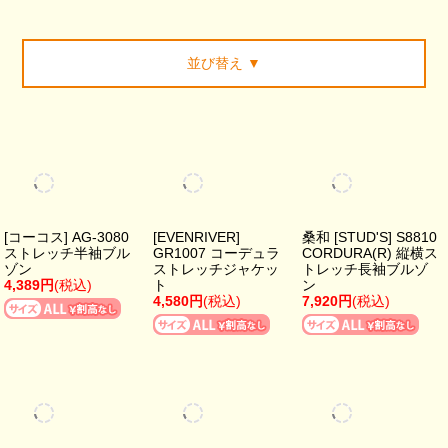
並び替え
▼
[コーコス] AG-3080
[EVENRIVER]
桑和 [STUD'S] S8810
ストレッチ半袖ブル
GR1007 コーデュラ
CORDURA(R) 縦横ス
ゾン
ストレッチジャケッ
トレッチ長袖ブルゾ
4,389円
(税込)
ト
ン
4,580円
(税込)
7,920円
(税込)
桑和 [G.G.] 7308-00
桑和 [G.G.] 8018-10
桑和 [G.G.] 8018-00
長袖ブルゾン
長袖ブルゾン
長袖ブルゾン
5,210円
(税込)
5,630円
(税込)
5,630円
(税込)
桑和 [G.G.] 0388-00
コーコス [ANDARE
桑和 [G.GROUND]
長袖ブルゾン
SCHIETTI] A-6071 ス
7148-00 長袖ブルゾ