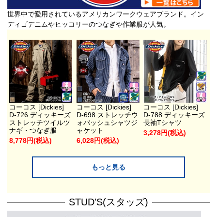
世界中で愛用されているアメリカンワークウェアブランド。イン
ディゴデニムやヒッコリーのつなぎや作業服が人気。
コーコス [Dickies]
コーコス [Dickies]
コーコス [Dickies]
D-726 ディッキーズ
D-698 ストレッチウ
D-788 ディッキーズ
ストレッチツイルツ
ォバッシュシャツジ
長袖Tシャツ
ナギ・つなぎ服
ャケット
3,278円(税込)
8,778円(税込)
6,028円(税込)
もっと見る
STUD'S(スタッズ)