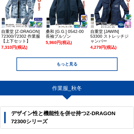
自重堂 [Z-DRAGON]
桑和 [G.G.] 0542-00
自重堂 [JAWIN]
72300/72302 作業服
長袖ブルゾン
53300 ストレッチジ
【上下セット】
ャンバー
5,960円(税込)
7,310円(税込)
4,279円(税込)
もっと見る
作業服_秋冬
デザイン性と機能性を併せ持つZ-DRAGON
72300シリーズ