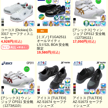
コーコス [Dickies] D-
[アシックス] ウィン
3317 セーフティスニ
ジョブ CP312 安全靴
[ミズノ] F1GA2511
ーカー
（1273A111）
オールマイティ
4,928円
(税込)
17,050円
(税込)
LSⅡ52L BOA 安全靴
限定
19,580円
(税込)
[アシックス] ウィン
アイトス [TULTEX]
アイトス [TULTEX]
ジョブ CP311 安全靴
AZ-51674 セーフテ
AZ-51673 セーフテ
（1273A110）
ィシューズ
ィシューズ