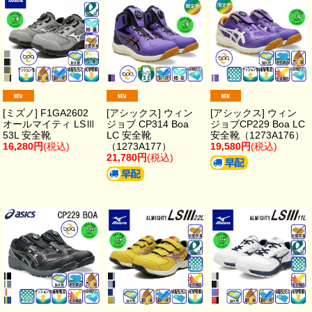
[ミズノ] F1GA2602
[アシックス] ウィン
[アシックス] ウィン
オールマイティ LSⅢ
ジョブ CP314 Boa
ジョブCP229 Boa LC
53L 安全靴
LC 安全靴
安全靴（1273A176）
16,280円
(税込)
（1273A177）
19,580円
(税込)
21,780円
(税込)