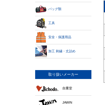
バッグ類
工具
安全・保護用品
加工 刺繍・丈詰め
取り扱いメーカー
自重堂
JAWIN