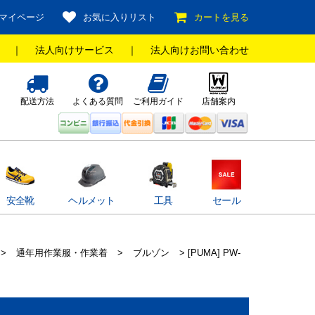
マイページ
お気に入りリスト
カートを見る
｜
法人向けサービス
｜
法人向けお問い合わせ
配送方法
よくある質問
ご利用ガイド
店舗案内
安全靴
ヘルメット
工具
セール
>
通年用作業服・作業着
>
ブルゾン
> [PUMA] PW-