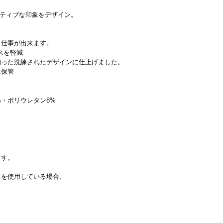
クティブな印象をデザイン。
て仕事が出来ます。
スを軽減
拘った洗練されたデザインに仕上げました。
に保管
%・ポリウレタン8%
ます。
材を使用している場合、