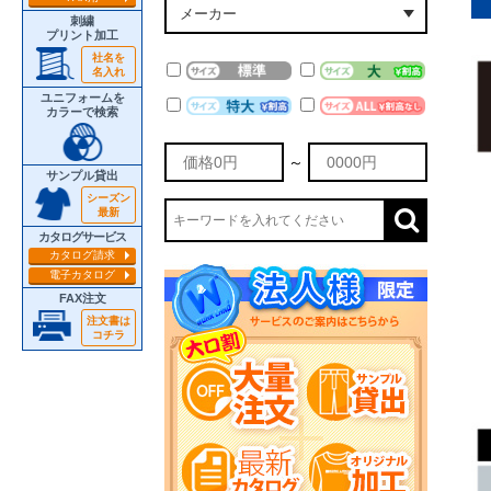
刺繍
プリント加工
社名を
名入れ
ユニフォームを
カラーで検索
～
サンプル貸出
シーズン
最新
カタログサービス
カタログ請求
電子カタログ
FAX注文
注文書は
コチラ