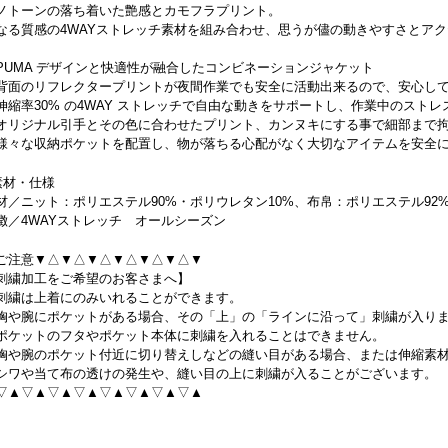
ノトーンの落ち着いた艶感とカモフラプリント。
なる質感の4WAYストレッチ素材を組み合わせ、思うが儘の動きやすさとア
PUMA デザインと快適性が融合したコンビネーションジャケット
背面のリフレクタープリントが夜間作業でも安全に活動出来るので、安心し
伸縮率30% の4WAY ストレッチで自由な動きをサポートし、作業中のストレ
オリジナル引手とその色に合わせたプリント、カンヌキにする事で細部まで
様々な収納ポケットを配置し、物が落ちる心配がなく大切なアイテムを安全
素材・仕様
材／ニット：ポリエステル90%・ポリウレタン10%、布帛：ポリエステル92
徴／4WAYストレッチ オールシーズン
ご注意▼△▼△▼△▼△▼△▼△▼
刺繍加工をご希望のお客さまへ】
刺繍は上着にのみいれることができます。
胸や腕にポケットがある場合、その「上」の「ラインに沿って」刺繍が入り
ポケットのフタやポケット本体に刺繍を入れることはできません。
胸や腕のポケット付近に切り替えしなどの縫い目がある場合、または伸縮素
ワや当て布の透けの発生や、縫い目の上に刺繍が入ることがございます。
▽▲▽▲▽▲▽▲▽▲▽▲▽▲▽▲