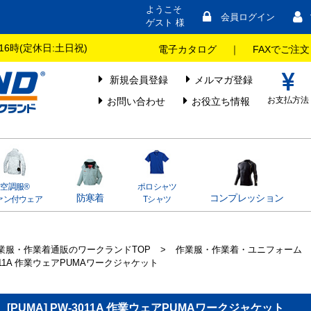
ようこそ
会員ログイン
ゲスト 様
16時(定休日:土日祝)
電子カタログ
｜
FAXでご注文
新規会員登録
メルマガ登録
お支払方法
お問い合わせ
お役立ち情報
空調服®
ポロシャツ
防寒着
コンプレッション
ァン付ウェア
Tシャツ
業服・作業着通販のワークランドTOP
>
作業服・作業着・ユニフォーム
011A 作業ウェアPUMAワークジャケット
[PUMA] PW-3011A 作業ウェアPUMAワークジャケット