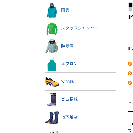
雨具
[
スタッフジャンパー
防寒着
[
エプロン
安全靴
ゴム長靴
こ
地下足袋
～
ス