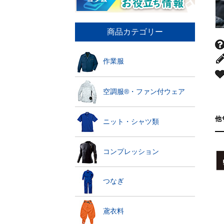
商品カテゴリー
作業服
空調服®・ファン付ウェア
他
ニット・シャツ類
コンプレッション
つなぎ
鳶衣料