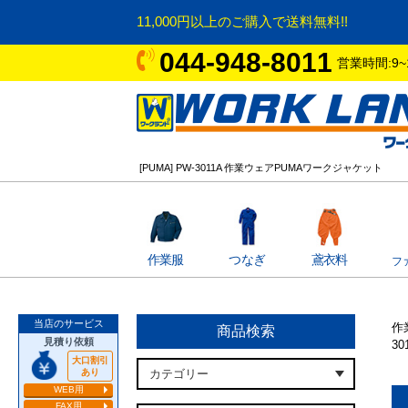
11,000円以上のご購入で送料無料!!
044-948-8011
営業時間:9~
[PUMA] PW-3011A 作業ウェアPUMAワークジャケット
作業服
つなぎ
鳶衣料
フ
当店のサービス
作
商品検索
見積り依頼
3
大口割引
あり
WEB用
FAX用