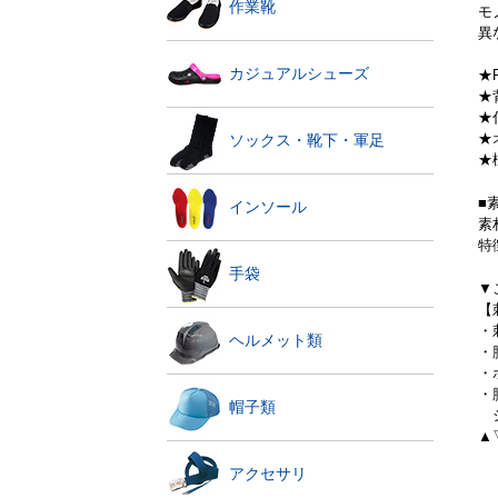
作業靴
モ
異
カジュアルシューズ
★
★
★
★
ソックス・靴下・軍足
★
■
インソール
素
特
手袋
▼
【
・
ヘルメット類
・
・
・
帽子類
シ
▲
アクセサリ