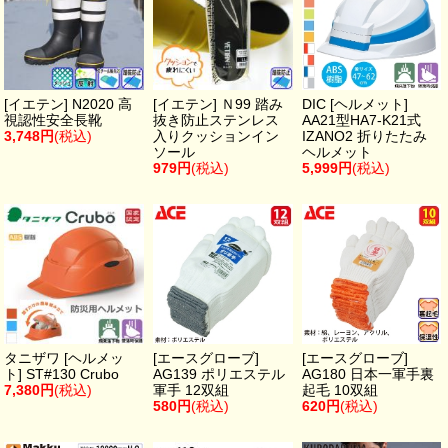
[イエテン] N2020 高
[イエテン] Ｎ99 踏み
DIC [ヘルメット]
視認性安全長靴
抜き防止ステンレス
AA21型HA7-K21式
3,748円
(税込)
入りクッションイン
IZANO2 折りたたみ
ソール
ヘルメット
979円
(税込)
5,999円
(税込)
タニザワ [ヘルメッ
[エースグローブ]
[エースグローブ]
ト] ST#130 Crubo
AG139 ポリエステル
AG180 日本一軍手裏
7,380円
(税込)
軍手 12双組
起毛 10双組
580円
(税込)
620円
(税込)