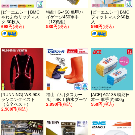
[ビーエムシー] BMC
特紡HG-450 亀甲ハ
[ビーエムシー] BMC
やわふわリッチマス
イゲージ450軍手
フィットマスク60枚
ク 30枚入
（12双組）
入
698円
(税込)
580円
(税込)
598円
(税込)
[RUNNING] WS-903
福山ゴム [タスカー
[ACE] AG135 特紡日
ランニングベスト
ル] TSK-1 防水ブーツ
本一 軍手 約600g
（安全ベスト）
2,990円
(税込)
550円
(税込)
2,500円
(税込)