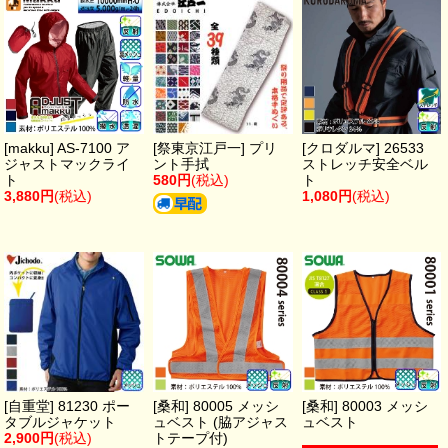
[makku] AS-7100 ア
[祭東京江戸一] プリ
[クロダルマ] 26533
ジャストマックライ
ント手拭
ストレッチ安全ベル
ト
580円
(税込)
ト
3,880円
(税込)
1,080円
(税込)
[自重堂] 81230 ポー
[桑和] 80005 メッシ
[桑和] 80003 メッシ
タブルジャケット
ュベスト (脇アジャス
ュベスト
2,900円
(税込)
トテープ付)