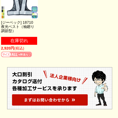
[ジーベック] 18710
夜光ベスト（袖廻り
調節型）
在庫切れ
2,920円
(税込)