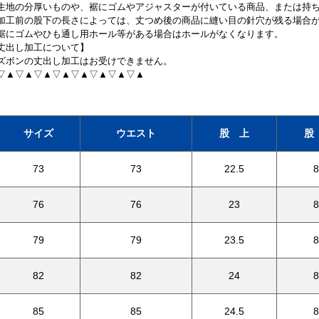
生地の分厚いものや、裾にゴムやアジャスターが付いている商品、または持
加工前の股下の長さによっては、丈つめ後の商品に縫い目の針穴が残る場合
裾にゴムやひも通し用ホール等がある場合はホールがなくなります。
丈出し加工について】
ズボンの丈出し加工はお受けできません。
▽▲▽▲▽▲▽▲▽▲▽▲▽▲▽▲
サイズ
ウエスト
股 上
股
73
73
22.5
8
76
76
23
8
79
79
23.5
8
82
82
24
8
85
85
24.5
8