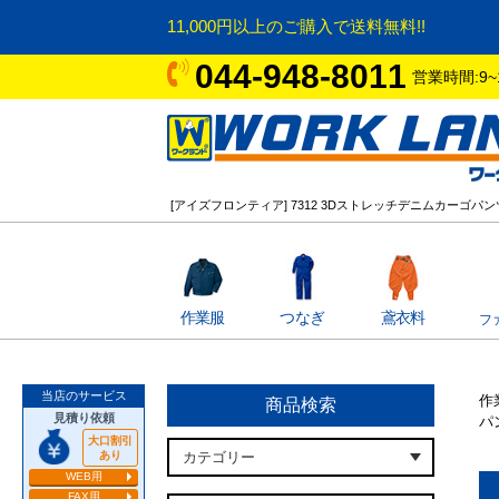
11,000円以上のご購入で送料無料!!
044-948-8011
営業時間:9~
[アイズフロンティア] 7312 3Dストレッチデニムカーゴパン
作業服
つなぎ
鳶衣料
フ
当店のサービス
作
商品検索
見積り依頼
パ
大口割引
あり
WEB用
FAX用