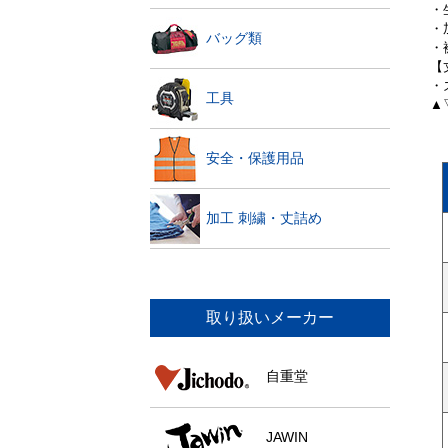
・
・
バッグ類
・
【
・
工具
▲
安全・保護用品
加工 刺繍・丈詰め
取り扱いメーカー
自重堂
JAWIN