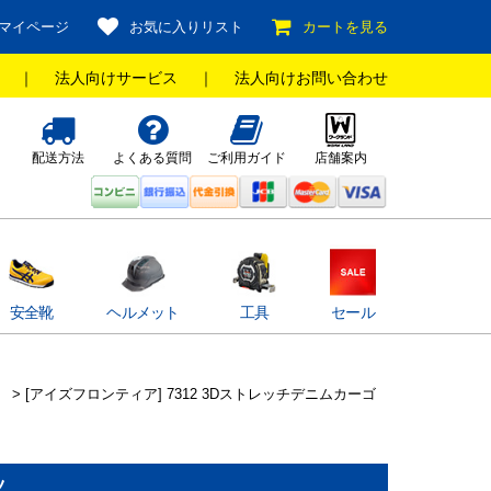
マイページ
お気に入りリスト
カートを見る
｜
法人向けサービス
｜
法人向けお問い合わせ
配送方法
よくある質問
ご利用ガイド
店舗案内
安全靴
ヘルメット
工具
セール
> [アイズフロンティア] 7312 3Dストレッチデニムカーゴ
ツ