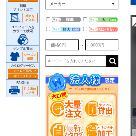
刺繍
プリント加工
社名を
名入れ
ユニフォームを
カラーで検索
～
サンプル貸出
シーズン
最新
カタログサービス
カタログ請求
電子カタログ
FAX注文
注文書は
コチラ