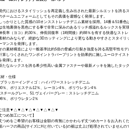
現代におけるスタイリッシュを再定義し生み出された最新シルエットを誇る
のチームユニフォームとしてもその真価を遺憾なく発揮します。
しっかりとした質感の10オンスストレッチデニム素材を採用。14番＆51番
は生地裏側を黒色にする事で非常に深みのあるリッチ感溢れるルックスを実
伸長率（ヨコ）約30％、伸長回復率（1時間後）約88％を有する快適なスト
素材のみならず、絶妙な3Dカッティングにより更なる動きやすさとスタイリ
ーマンスを発揮します。
その素材構造により一般基準比約5倍の脅威の引裂き強度を誇る高堅牢性モデ
計算しつくされたワンポイントラバープリントを効果的に施しユーロテイス
を発揮します。
新たなルックスを誇る希少性高い金属ファスナーや最新メッキを施したタッ
素材・仕様
2.ブラッカーインディゴ：ハイパワーストレッチデニム
80％、ポリエステル12％、レーヨン4％、ポリウレタン4％
4.スチールグレー、51.ヴェイパーグレー：ストレッチデニム
98％、ポリウレタン2％
ご注意▼△▼△▼△▼△▼△▼△▼
丈つめ加工について】
丈つめをご希望のお客様は金額の有無にかかわらず丈つめカートをお入れく
裾ハーフの商品(サイズにHと付いている)の裾は丈上げ処理されていません