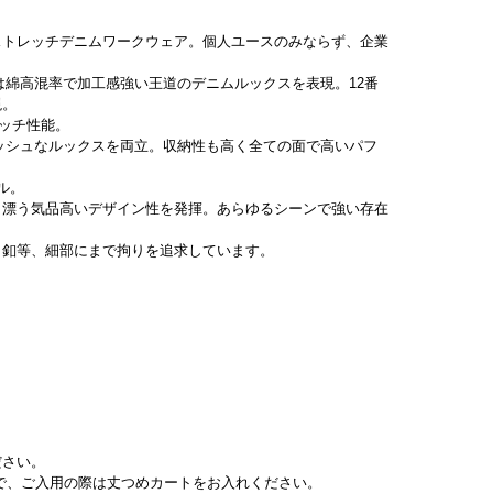
ストレッチデニムワークウェア。個人ユースのみならず、企業
色は綿高混率で加工感強い王道のデニムルックスを表現。12番
現。
レッチ性能。
ッシュなルックスを両立。収納性も高く全ての面で高いパフ
ル。
ト漂う気品高いデザイン性を発揮。あらゆるシーンで強い存在
ク釦等、細部にまで拘りを追求しています。
ださい。
ので、ご入用の際は丈つめカートをお入れください。