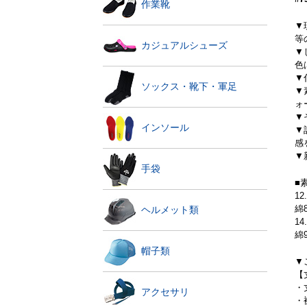
作業靴
▼
等
カジュアルシューズ
▼
色
▼
ソックス・靴下・軍足
▼
ォ
▼
インソール
▼
感
▼
手袋
■
1
綿
ヘルメット類
1
綿
帽子類
▼
【
・
アクセサリ
・