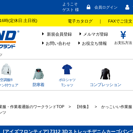
ようこそ
会員ログイン
ゲスト 様
16時(定休日:土日祝)
電子カタログ
｜
FAXでご注文
新規会員登録
メルマガ登録
お支払方法
お問い合わせ
お役立ち情報
ツ
空調服®
ポロシャツ
防寒着
コンプレッション
ァン付ウェア
Tシャツ
業服・作業着通販のワークランドTOP
>
【特集】
>
かっこいい作業服
ンツ
[アイズフロンティア] 7312 3Dストレッチデニムカーゴパン