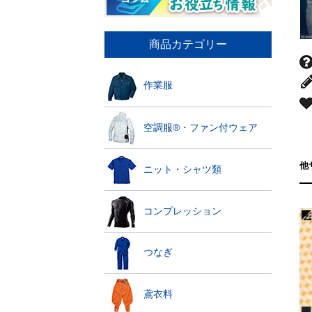
商品カテゴリー
作業服
空調服®・ファン付ウェア
他
ニット・シャツ類
コンプレッション
つなぎ
鳶衣料