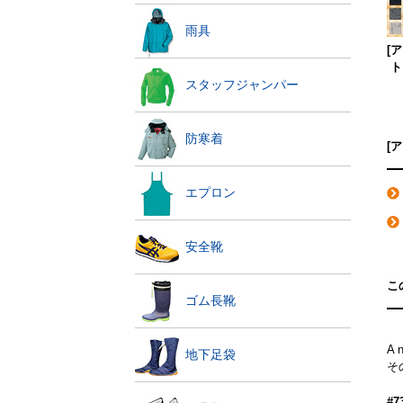
雨具
[
ト
スタッフジャンパー
防寒着
[
エプロン
安全靴
こ
ゴム長靴
A 
地下足袋
そ
#