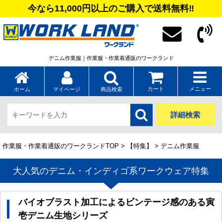
今なら11,000円以上のご購入で送料無料‼
デニム作業服｜作業服・作業着通販のワークランド
カート
メニュー
ホーム
マイページ
商品検索
詳細検索
作業服・作業着通販のワークランドTOP
>
【特集】
> デニム作業服
大人気のデニム・インディゴ系ワークウェア特集
バイオブラスト加工によるビンテージ感のある寅
壱デニム生地シリーズ