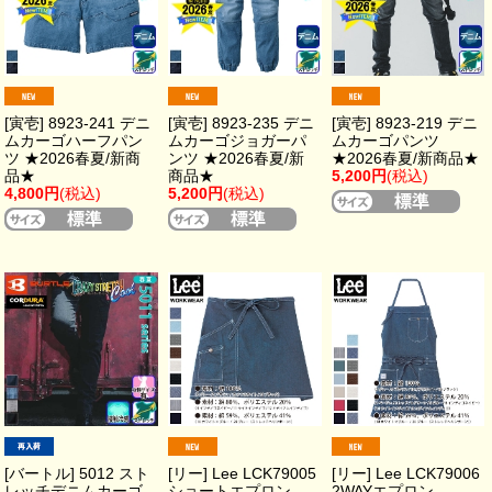
[寅壱] 8923-241 デニ
[寅壱] 8923-235 デニ
[寅壱] 8923-219 デニ
ムカーゴハーフパン
ムカーゴジョガーパ
ムカーゴパンツ
ツ ★2026春夏/新商
ンツ ★2026春夏/新
★2026春夏/新商品★
品★
商品★
5,200円
(税込)
4,800円
(税込)
5,200円
(税込)
[バートル] 5012 スト
[リー] Lee LCK79005
[リー] Lee LCK79006
レッチデニムカーゴ
ショートエプロン
2WAYエプロン