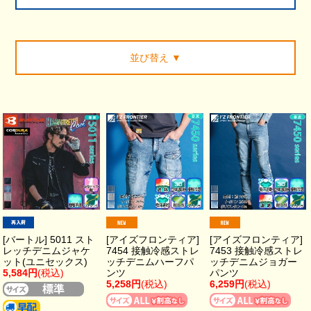
並び替え
▼
[バートル] 5011 スト
[アイズフロンティア]
[アイズフロンティア]
レッチデニムジャケ
7454 接触冷感ストレ
7453 接触冷感ストレ
ット(ユニセックス)
ッチデニムハーフパ
ッチデニムジョガー
5,584円
(税込)
ンツ
パンツ
5,258円
(税込)
6,259円
(税込)