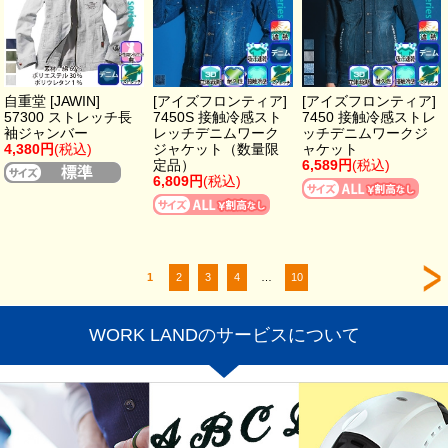
自重堂 [JAWIN]
[アイズフロンティア]
[アイズフロンティア]
57300 ストレッチ長
7450S 接触冷感スト
7450 接触冷感ストレ
袖ジャンバー
レッチデニムワーク
ッチデニムワークジ
4,380円
(税込)
ジャケット（数量限
ャケット
定品）
6,589円
(税込)
6,809円
(税込)
1
2
3
4
…
10
WORK LANDのサービスについて