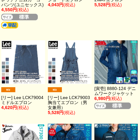
パンツ(ユニセックス)
4,043円
(税込)
5,528円
(税込)
4,550円
(税込)
[寅壱] 8880-124 デニ
ムワークジャケット
[リー] Lee LCK79004
[リー] Lee LCK79003
6,980円
(税込)
ミドルエプロン
胸当てエプロン（男
4,620円
(税込)
女兼用）
5,528円
(税込)