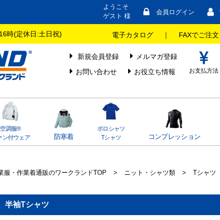
ようこそ
会員ログイン
ゲスト 様
16時(定休日:土日祝)
電子カタログ
｜
FAXでご注文
新規会員登録
メルマガ登録
お支払方法
お問い合わせ
お役立ち情報
空調服®
ポロシャツ
防寒着
コンプレッション
ァン付ウェア
Tシャツ
業服・作業着通販のワークランドTOP
>
ニット・シャツ類
>
Tシャツ
半袖Tシャツ