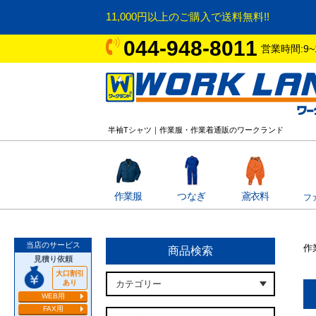
11,000円以上のご購入で送料無料!!
044-948-8011
営業時間:9~
半袖Tシャツ｜作業服・作業着通販のワークランド
作業服
つなぎ
鳶衣料
フ
当店のサービス
作
商品検索
見積り依頼
大口割引
あり
WEB用
FAX用