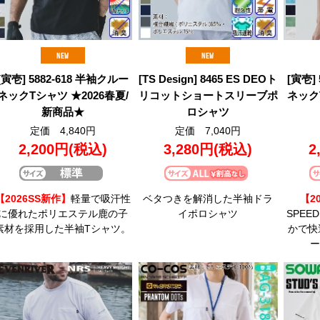
[寅壱] 5882-618 半袖クルー
[TS Design] 8465 ES DEOト
[寅壱]
ネックTシャツ ★2026春夏/
リコットショートスリーブポ
ネック
新商品★
ロシャツ
定価 4,840円
定価 7,040円
2,200円
(税込)
3,280円
(税込)
2
【2026SS新作】
軽量で吸汗性
ベタつきを解消した半袖ドラ
【2
に優れたポリエステル鹿の子
イポロシャツ
SPEE
素材を採用した半袖Tシャツ。
かで快
ー