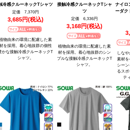
触冷感クルーネックTシャツ
接触冷感クルーネックTシャ
ナイロ
ツ
ーダク
定価 7,370円
3,685円
(税込)
定価 6,336円
3,168円
(税込)
3
植物由来の環境に配慮した素
材を採用。着心地抜群の個性
植物由来の環境に配慮した素
豊かな接触冷感クルーネックT
材を採用。着心地抜群のシン
しなや
シャツ。
プルな接触冷感クルーネックT
素材を
シャツ。
シーン
るスポ
テ