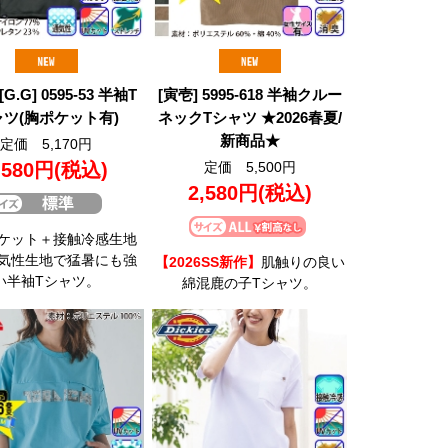
[G.G] 0595-53 半袖T
[寅壱] 5995-618 半袖クルー
ャツ(胸ポケット有)
ネックTシャツ ★2026春夏/
新商品★
定価 5,170円
,580円
(税込)
定価 5,500円
2,580円
(税込)
ケット＋接触冷感生地
気性生地で猛暑にも強
【2026SS新作】
肌触りの良い
い半袖Tシャツ。
綿混鹿の子Tシャツ。