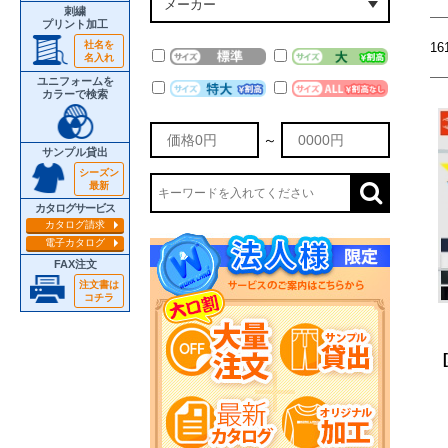
刺繍
プリント加工
社名を
1
名入れ
ユニフォームを
カラーで検索
～
サンプル貸出
シーズン
最新
カタログサービス
カタログ請求
電子カタログ
FAX注文
注文書は
コチラ