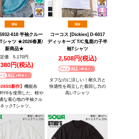
 5932-618 半袖クルー
コーコス [Dickies] D-6017
Tシャツ ★2026春夏/
ディッキーズ T/C鬼鹿の子半
新商品★
袖Tシャツ
定価 5,170円
2,508円
(税込)
,380円
(税込)
タフなのに涼しい！耐久力と
026SS新作】
機能糸
快適性を両立した着回し力の
DRY®を使用した、軽や
高いTシャツ
適な着心地の半袖クル
ネックTシャツ。