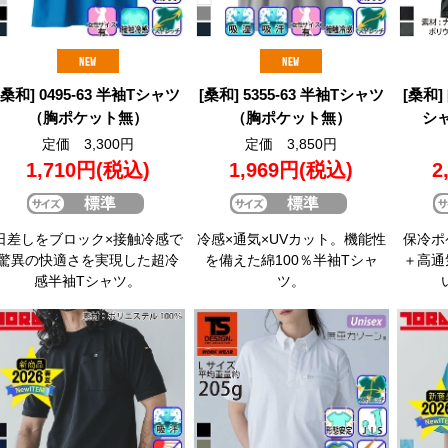
[桑和] 0495-63 半袖Tシャツ
[桑和] 5355-63 半袖Tシャツ
[桑和] 
（胸ポケット無）
（胸ポケット無）
シ
定価 3,300円
定価 3,850円
1,710円
(税込)
1,969円
(税込)
2
日差しをブロック×接触冷感で
冷感×通気×UVカット。機能性
保冷ポ
驚異の快適さを実現した超冷
を備えた綿100％半袖Tシャ
＋高通
感半袖Tシャツ。
ツ。