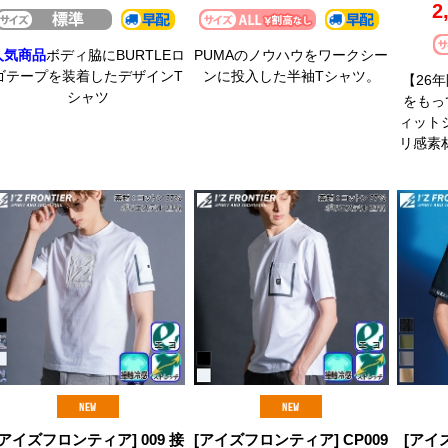
2
人気商品
ボディ脇にBURTLEロ
PUMAのノウハウをワークシー
ゴテープを装着したデザインT
ンに投入した半袖Tシャツ。
【26
シャツ
をもっ
ィット
リ感素
[アイズフロンティア] 009 接
[アイズフロンティア] CP009
[アイ