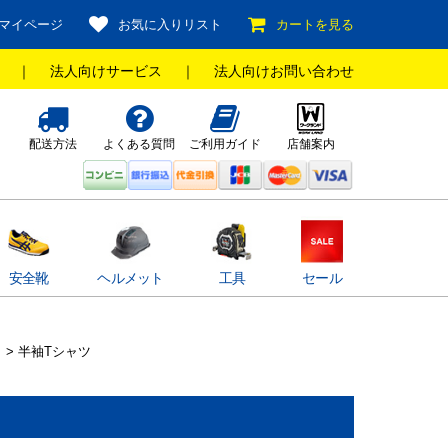
マイページ
お気に入りリスト
カートを見る
｜
法人向けサービス
｜
法人向けお問い合わせ
配送方法
よくある質問
ご利用ガイド
店舗案内
安全靴
ヘルメット
工具
セール
> 半袖Tシャツ