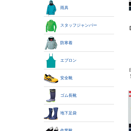
雨具
スタッフジャンパー
防寒着
エプロン
安全靴
ゴム長靴
地下足袋
作業靴