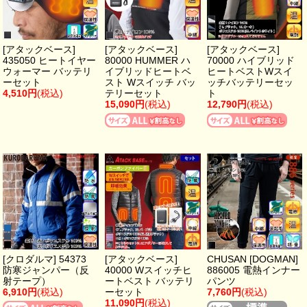
[アタックベース]
[アタックベース]
[アタックベース]
435050 ヒートイヤー
80000 HUMMER ハ
70000 ハイブリッド
ウォーマー バッテリ
イブリッドヒートベ
ヒートベストWスイ
ーセット
スト Wスイッチ バッ
ッチバッテリーセッ
4,510円
(税込)
テリーセット
ト
15,090円
(税込)
12,790円
(税込)
[クロダルマ] 54373
[アタックベース]
CHUSAN [DOGMAN]
防寒ジャンパー（反
40000 Wスイッチヒ
886005 電熱インナー
射テープ）
ートベスト バッテリ
パンツ
6,910円
(税込)
ーセット
7,760円
(税込)
11,090円
(税込)