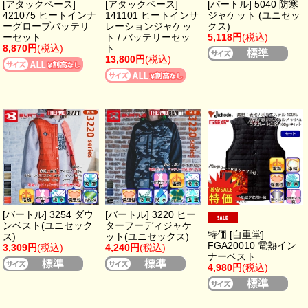
[アタックベース]
[アタックベース]
[バートル] 5040 防寒
421075 ヒートインナ
141101 ヒートインサ
ジャケット (ユニセッ
ーグローブバッテリ
レーションジャケッ
クス)
ーセット
ト / バッテリーセッ
5,118円
(税込)
8,870円
(税込)
ト
13,800円
(税込)
[バートル] 3254 ダウ
[バートル] 3220 ヒー
ンベスト(ユニセック
ターフーディジャケ
特価 [自重堂]
ス)
ット(ユニセックス)
FGA20010 電熱イン
3,309円
(税込)
4,240円
(税込)
ナーベスト
4,980円
(税込)