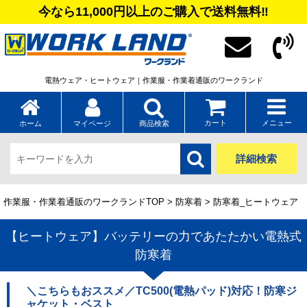
今なら11,000円以上のご購入で送料無料‼
電熱ウェア・ヒートウェア｜作業服・作業着通販のワークランド
カート
メニュー
ホーム
マイページ
商品検索
詳細検索
作業服・作業着通販のワークランドTOP
>
防寒着
> 防寒着_ヒートウェア
【ヒートウェア】バッテリーの力であたたかい電熱式
防寒着
＼こちらもおススメ／TC500(電熱パッド)対応！防寒ジ
ャケット・ベスト