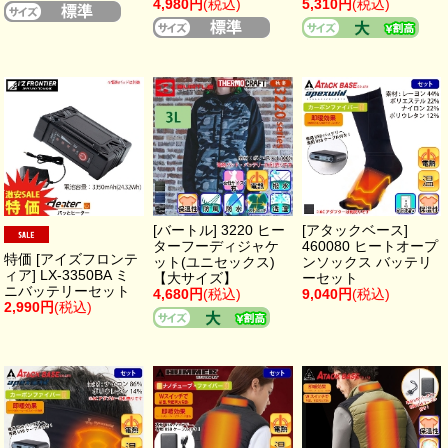
4,980円
(税込)
5,310円
(税込)
[バートル] 3220 ヒー
[アタックベース]
ターフーディジャケ
460080 ヒートオープ
特価 [アイズフロンテ
ット(ユニセックス)
ンソックス バッテリ
ィア] LX-3350BA ミ
【大サイズ】
ーセット
ニバッテリーセット
4,680円
(税込)
9,040円
(税込)
2,990円
(税込)