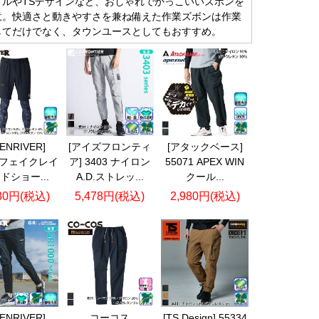
トルやTSデザインなど、おしゃれでかっこいいズボンを
意。快適さと動きやすさを兼ね備えた作業ズボンは作業
してだけでなく、タウンユースとしてもおすすめ。
VENRIVER]
[アイズフロンティ
[アタックベース]
5 フェイクレイ
ア] 3403 ナイロン
55071 APEX WIN
ドショー...
A.D.ストレッ...
クール...
980円(税込)
5,478円(税込)
2,980円(税込)
VENRIVER]
コーコス
[TS Design] 55334