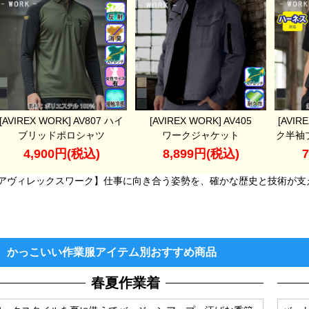
[AVIREX WORK] AV807 ハイ
[AVIREX WORK] AV405
[AVIR
ブリッドポロシャツ
ワークジャケット
ク半袖
4,900円(税込)
8,899円(税込)
アヴィレックスワーク】仕事に向き合う姿勢を、確かな歴史と技術が支
かっこいい作業服アイテム別おすすめ商品
春夏作業着