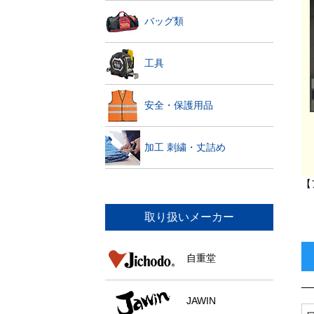
バッグ類
工具
安全・保護用品
加工 刺繍・丈詰め
【
取り扱いメーカー
自重堂
JAWIN