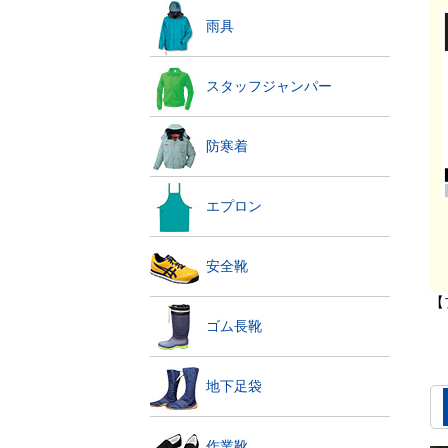
雨具
スタッフジャンパー
防寒着
エプロン
安全靴
【
ゴム長靴
地下足袋
作業靴