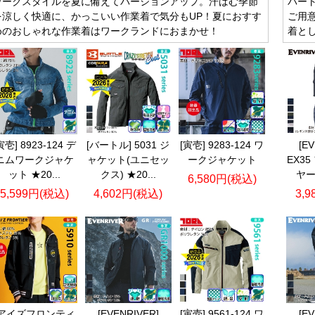
ワークスタイルを夏に備えてバージョンアップ。汗ばむ季節
バー
を涼しく快適に、かっこいい作業着で気分もUP！夏におすす
ご用
めのおしゃれな作業着はワークランドにおまかせ！
着と
寅壱] 8923-124 デ
[バートル] 5031 ジ
[寅壱] 9283-124 ワ
[E
ニムワークジャケ
ャケット(ユニセッ
ークジャケット
EX3
ット ★20...
クス) ★20...
ヤー
6,580円(税込)
5,599円(税込)
4,602円(税込)
3,
[アイズフロンティ
[EVENRIVER]
[寅壱] 9561-124 ワ
[E