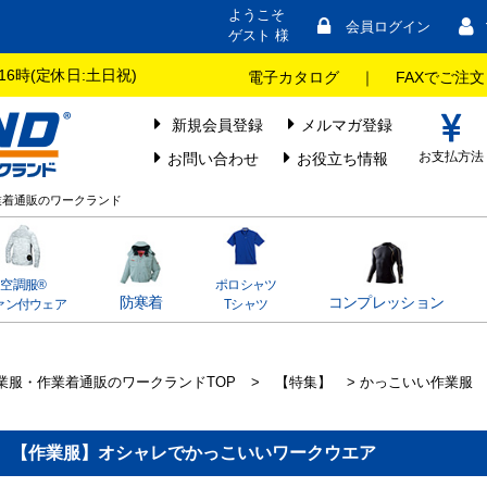
ようこそ
会員ログイン
ゲスト 様
16時(定休日:土日祝)
電子カタログ
｜
FAXでご注文
新規会員登録
メルマガ登録
お支払方法
お問い合わせ
お役立ち情報
業着通販のワークランド
空調服®
ポロシャツ
防寒着
コンプレッション
ァン付ウェア
Tシャツ
業服・作業着通販のワークランドTOP
>
【特集】
> かっこいい作業服
【作業服】オシャレでかっこいいワークウエア