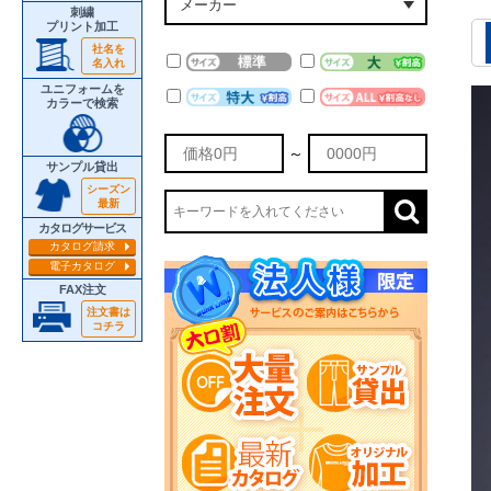
刺繍
プリント加工
社名を
名入れ
ユニフォームを
カラーで検索
～
サンプル貸出
シーズン
最新
カタログサービス
カタログ請求
電子カタログ
FAX注文
注文書は
コチラ