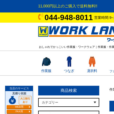
11,000円以上のご購入で送料無料!!
044-948-8011
営業時間:9~
おしゃれでかっこいい作業服・ワークウェア｜作業服・作
作業服
つなぎ
鳶衣料
フ
当店のサービス
作
商品検索
見積り依頼
大口割引
あり
WEB用
FAX用