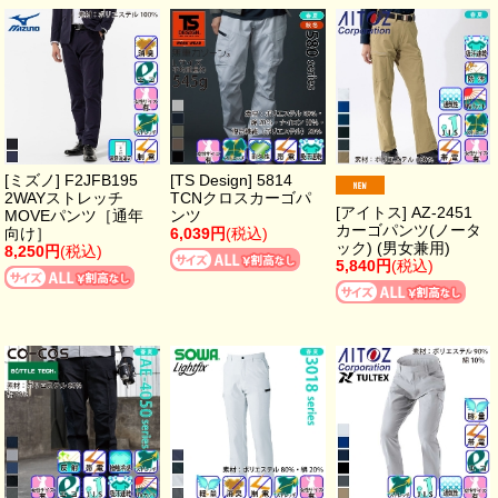
[ミズノ] F2JFB195
[TS Design] 5814
2WAYストレッチ
TCNクロスカーゴパ
[アイトス] AZ-2451
MOVEパンツ［通年
ンツ
カーゴパンツ(ノータ
向け］
6,039円
(税込)
ック) (男女兼用)
8,250円
(税込)
5,840円
(税込)