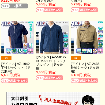
5,120円
(税込)
ン(男女兼用)
女兼用）
5,900円
(税込)
5,730円
(税込)
[アイトス] AZ-50122
HUMA3Dストレッチ
[アイトス] AZ-1942
[アイトス] AZ-2435
ブルゾン （男女兼
半袖ジャケット（男
長袖シャツ (男女兼
用）
女兼用）
用)
3,600円
(税込)
5,460円
(税込)
6,180円
(税込)