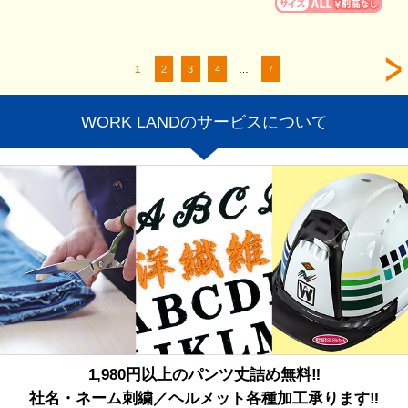
1
2
3
4
…
7
WORK LANDのサービスについて
1,980円以上のパンツ丈詰め無料‼
社名・ネーム刺繍／ヘルメット各種加工承ります‼