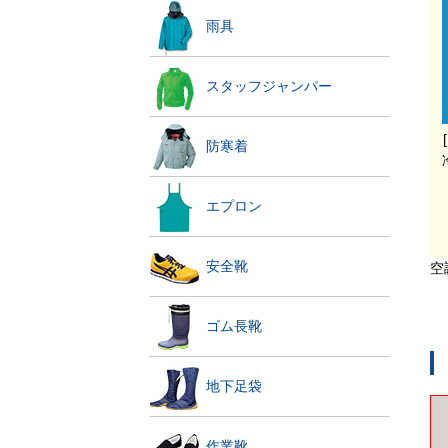
雨具
スタッフジャンパー
防寒着
エプロン
安全靴
空
ゴム長靴
地下足袋
作業靴