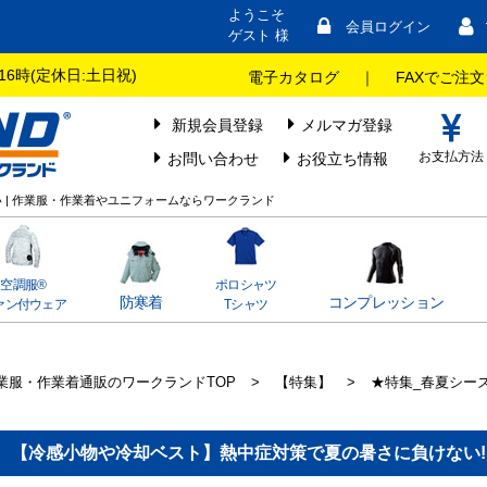
ようこそ
会員ログイン
ゲスト 様
16時(定休日:土日祝)
電子カタログ
｜
FAXでご注文
新規会員登録
メルマガ登録
お支払方法
お問い合わせ
お役立ち情報
 | 作業服・作業着やユニフォームならワークランド
空調服®
ポロシャツ
防寒着
コンプレッション
ァン付ウェア
Tシャツ
業服・作業着通販のワークランドTOP
>
【特集】
>
★特集_春夏シー
【冷感小物や冷却ベスト】熱中症対策で夏の暑さに負けない!