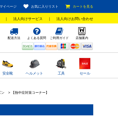
マイページ
お気に入りリスト
カートを見る
｜
法人向けサービス
｜
法人向けお問い合わせ
配送方法
よくある質問
ご利用ガイド
店舗案内
安全靴
ヘルメット
工具
セール
ズン
> 【熱中症対策コーナー】