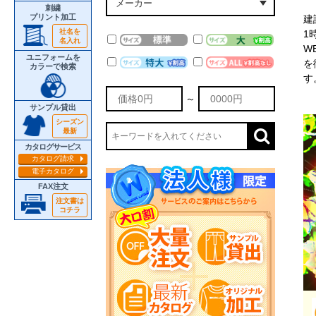
刺繍
プリント加工
建
社名を
1
名入れ
W
ユニフォームを
を
カラーで検索
す
～
サンプル貸出
シーズン
最新
カタログサービス
カタログ請求
電子カタログ
FAX注文
注文書は
コチラ