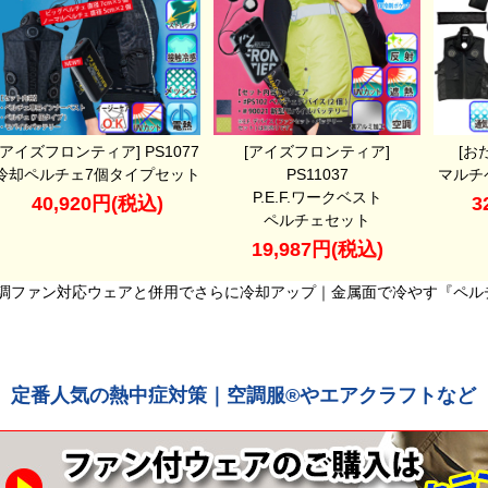
[アイズフロンティア] PS1077
[アイズフロンティア]
[お
冷却ペルチェ7個タイプセット
PS11037
マルチ
P.E.F.ワークベスト
40,920円(税込)
3
ペルチェセット
19,987円(税込)
調ファン対応ウェアと併用でさらに冷却アップ｜金属面で冷やす『ペル
定番人気の熱中症対策｜空調服®やエアクラフトなど