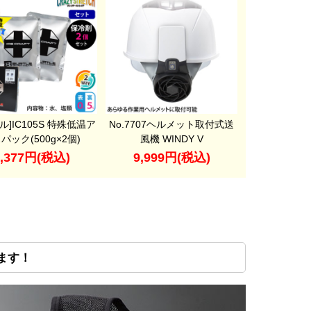
ル]IC105S 特殊低温ア
No.7707ヘルメット取付式送
パック(500g×2個)
風機 WINDY V
5,377円(税込)
9,999円(税込)
ます！