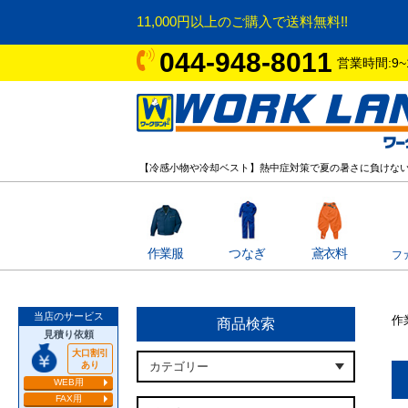
11,000円以上のご購入で送料無料!!
044-948-8011
営業時間:9~
【冷感小物や冷却ベスト】熱中症対策で夏の暑さに負けない
作業服
つなぎ
鳶衣料
フ
当店のサービス
作
商品検索
見積り依頼
大口割引
あり
WEB用
FAX用