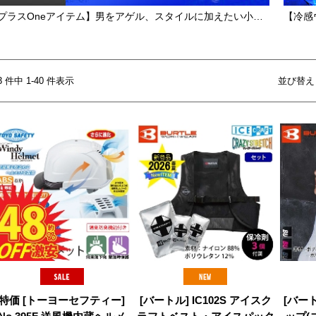
【プラスOneアイテム】男をアゲル、スタイルに加えたい小物たち
【冷感
93 件中 1-40 件表示
並び替え
特価 [トーヨーセフティー]
[バートル] IC102S アイスク
[バート