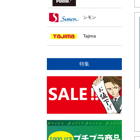
シモン
Tajima
特集