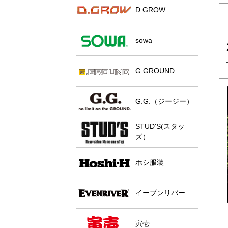
D.GROW
sowa
G.GROUND
G.G.（ジージー）
STUD'S(スタッ
ズ）
ホシ服装
イーブンリバー
寅壱