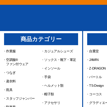
商品カテゴリー
・
作業服
・
カジュアルシューズ
・
自重堂
・
空調服®
・
ソックス・靴下・軍足
・
JAWIN
ファン付ウェア
・
インソール
・
Z-DRAGON
・
つなぎ
・
手袋
・
バートル
・
鳶衣料
・
ヘルメット類
・
TS-Design
・
雨具
・
帽子類
・
コーコス
・
スタッフジャンパー
・
アクセサリ
・
グラディエ