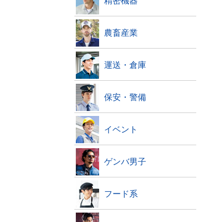
精密機器
農畜産業
運送・倉庫
保安・警備
イベント
ゲンバ男子
フード系