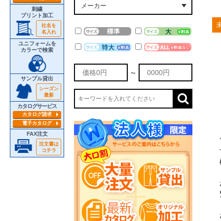
刺繍
プリント加工
社名を
名入れ
ユニフォームを
カラーで検索
～
サンプル貸出
シーズン
最新
カタログサービス
カタログ請求
電子カタログ
FAX注文
注文書は
コチラ