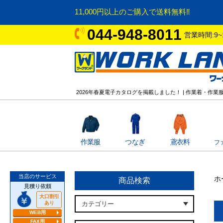
11,000円以上のご購入で送料無料‼
044-948-8011
営業時間:9~
2026年春夏電子カタログを掲載しました！ | 作業着・作業
作業服
つなぎ
鳶衣料
フ
当店のサービス
ホ
商品検索
見積り依頼
大口割引
あり
WEB用
FAX用