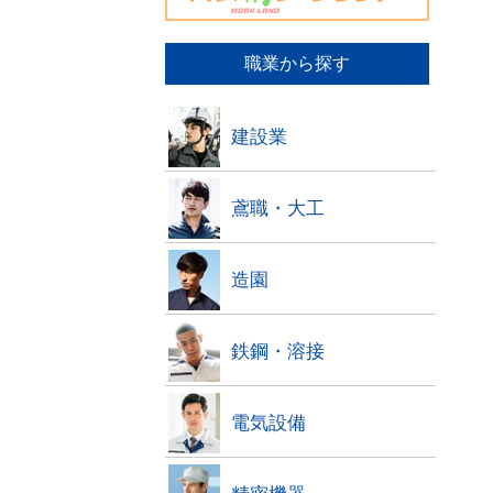
職業から探す
建設業
鳶職・大工
造園
鉄鋼・溶接
電気設備