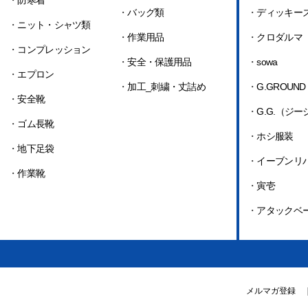
・
防寒着
・
バッグ類
・
ディッキー
・
ニット・シャツ類
・
作業用品
・
クロダルマ
・
コンプレッション
・
安全・保護用品
・
sowa
・
エプロン
・
加工_刺繍・丈詰め
・
G.GROUND
・
安全靴
・
G.G.（ジ
・
ゴム長靴
・
ホシ服装
・
地下足袋
・
イーブンリ
・
作業靴
・
寅壱
・
アタックベ
メルマガ登録