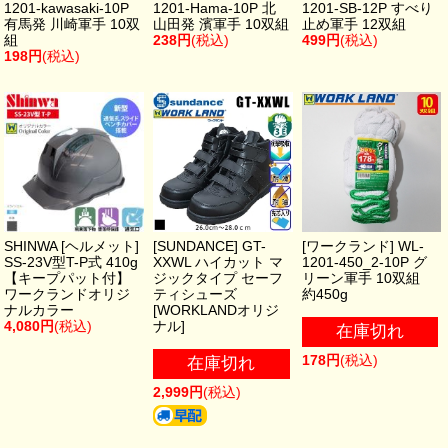
1201-kawasaki-10P
1201-Hama-10P 北
1201-SB-12P すべり
有馬発 川崎軍手 10双
山田発 濱軍手 10双組
止め軍手 12双組
組
238円
(税込)
499円
(税込)
198円
(税込)
SHINWA [ヘルメット]
[SUNDANCE] GT-
[ワークランド] WL-
SS-23V型T-P式 410g
XXWL ハイカット マ
1201-450_2-10P グ
【キープパット付】
ジックタイプ セーフ
リーン軍手 10双組
ワークランドオリジ
ティシューズ
約450g
ナルカラー
[WORKLANDオリジ
4,080円
(税込)
ナル]
在庫切れ
178円
(税込)
在庫切れ
2,999円
(税込)