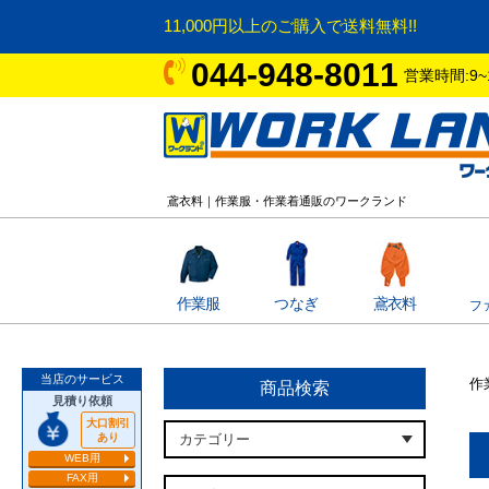
11,000円以上のご購入で送料無料!!
044-948-8011
営業時間:9~
鳶衣料｜作業服・作業着通販のワークランド
作業服
つなぎ
鳶衣料
フ
当店のサービス
作
商品検索
見積り依頼
大口割引
あり
WEB用
FAX用