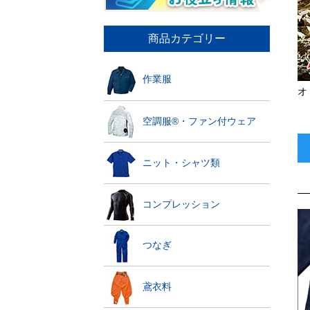
商品カテゴリー
作業服
オ
空調服®・ファン付ウェア
ニット・シャツ類
コンプレッション
つなぎ
鳶衣料