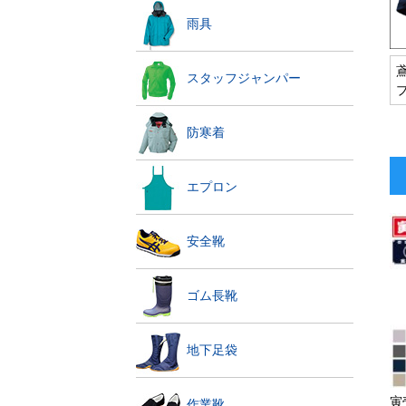
雨具
スタッフジャンパー
防寒着
エプロン
安全靴
ゴム長靴
地下足袋
寅
作業靴