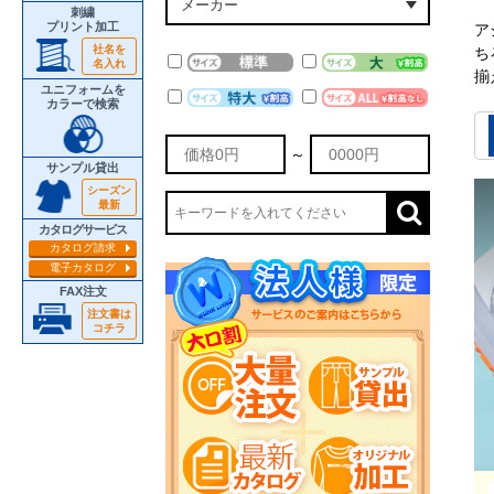
刺繍
プリント加工
ア
社名を
ち
名入れ
揃
ユニフォームを
カラーで検索
～
サンプル貸出
シーズン
最新
カタログサービス
カタログ請求
電子カタログ
FAX注文
注文書は
コチラ