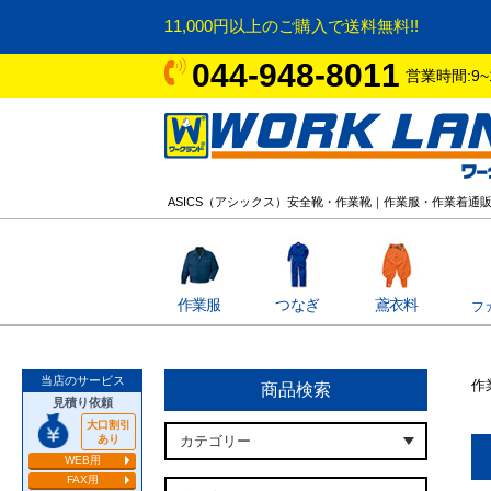
11,000円以上のご購入で送料無料!!
044-948-8011
営業時間:9~
ASICS（アシックス）安全靴・作業靴｜作業服・作業着通
作業服
つなぎ
鳶衣料
フ
当店のサービス
作
商品検索
見積り依頼
大口割引
あり
WEB用
FAX用