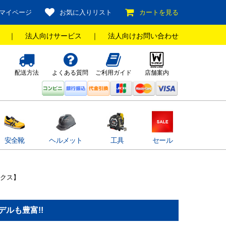
マイページ
お気に入りリスト
カートを見る
｜
法人向けサービス
｜
法人向けお問い合わせ
配送方法
よくある質問
ご利用ガイド
店舗案内
安全靴
ヘルメット
工具
セール
ックス】
ルも豊富!!