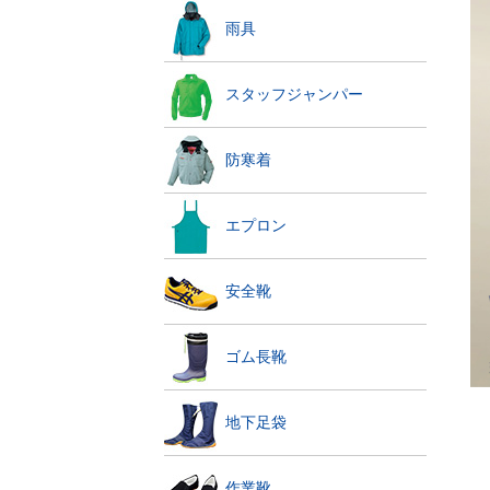
雨具
スタッフジャンパー
防寒着
エプロン
安全靴
ゴム長靴
地下足袋
作業靴