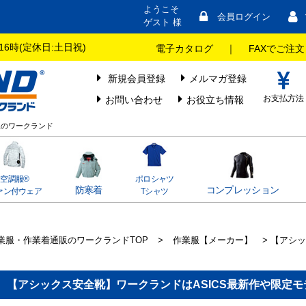
ようこそ
会員ログイン
ゲスト 様
16時(定休日:土日祝)
電子カタログ
｜
FAXでご注文
新規会員登録
メルマガ登録
お支払方法
お問い合わせ
お役立ち情報
販のワークランド
空調服®
ポロシャツ
防寒着
コンプレッション
ァン付ウェア
Tシャツ
業服・作業着通販のワークランドTOP
>
作業服【メーカー】
> 【アシ
【アシックス安全靴】ワークランドはASICS最新作や限定モデ