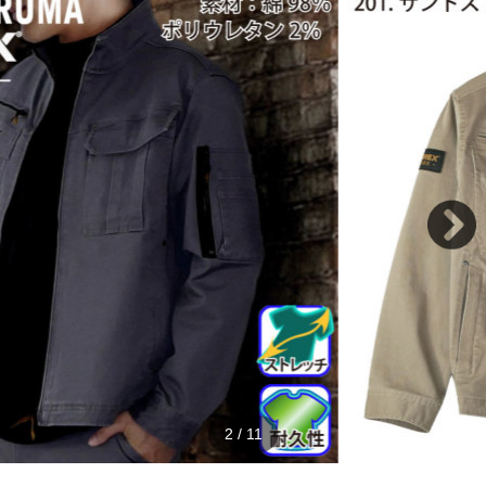
2
/
11