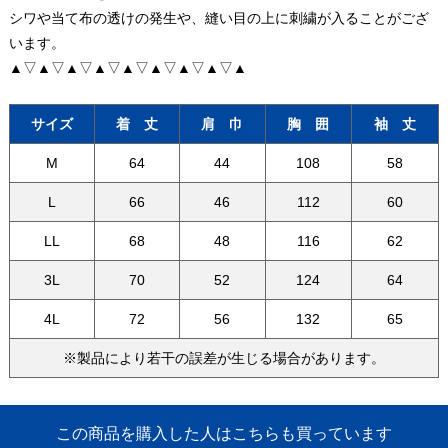
シワや当て布の透けの発生や、縫い目の上に刺繍が入ることがござ
います。
▲▽▲▽▲▽▲▽▲▽▲▽▲▽▲▽▲
サイズ
着 丈
肩 巾
胸 囲
袖 丈
M
64
44
108
58
L
66
46
112
60
LL
68
48
116
62
3L
70
52
124
64
4L
72
56
132
65
※製品により若干の誤差が生じる場合があります。
この商品を購入した人はこちらも買っています