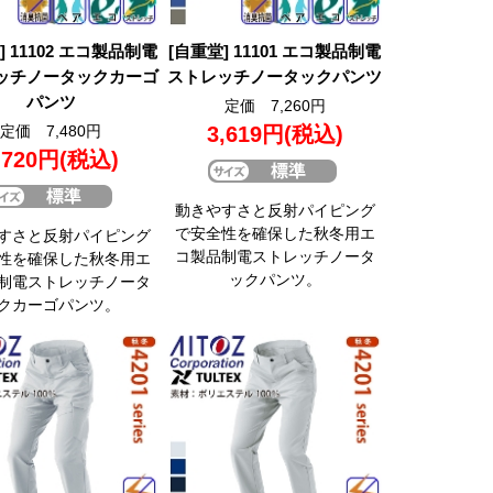
] 11102 エコ製品制電
[自重堂] 11101 エコ製品制電
ッチノータックカーゴ
ストレッチノータックパンツ
パンツ
定価 7,260円
定価 7,480円
3,619円
(税込)
,720円
(税込)
動きやすさと反射パイピング
で安全性を確保した秋冬用エ
すさと反射パイピング
コ製品制電ストレッチノータ
性を確保した秋冬用エ
ックパンツ。
制電ストレッチノータ
クカーゴパンツ。