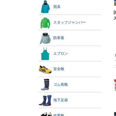
雨具
スタッフジャンパー
防寒着
エプロン
安全靴
ゴム長靴
地下足袋
作業靴