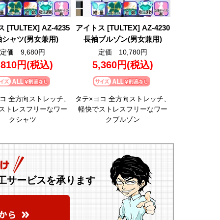
[TULTEX] AZ-4235
アイトス [TULTEX] AZ-4230
袖シャツ(男女兼用)
長袖ブルゾン(男女兼用)
定価 9,680円
定価 10,780円
,810円
(税込)
5,360円
(税込)
ヨコ 全方向ストレッチ、
タテ×ヨコ 全方向ストレッチ、
ストレスフリーなワー
軽快でストレスフリーなワー
クシャツ
クブルゾン
工サービスを承ります