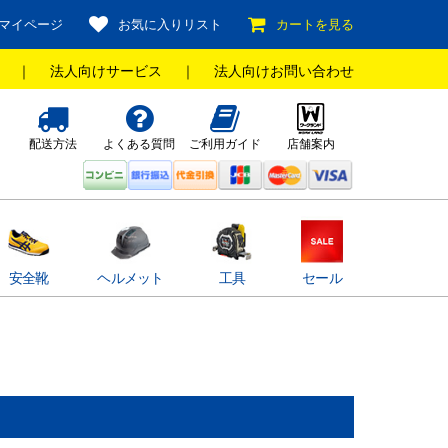
マイページ
お気に入りリスト
カートを見る
｜
法人向けサービス
｜
法人向けお問い合わせ
配送方法
よくある質問
ご利用ガイド
店舗案内
安全靴
ヘルメット
工具
セール