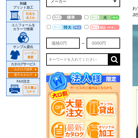
刺繍
プリント加工
わ
社名を
J
名入れ
ユニフォームを
カラーで検索
～
サンプル貸出
シーズン
最新
カタログサービス
カタログ請求
電子カタログ
FAX注文
注文書は
コチラ