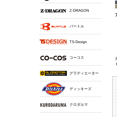
Z-DRAGON
バートル
TS-Design
コーコス
グラディエーター
ディッキーズ
クロダルマ