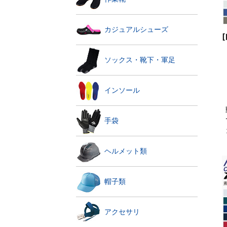
カジュアルシューズ
ソックス・靴下・軍足
インソール
手袋
ヘルメット類
帽子類
アクセサリ