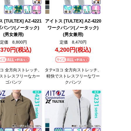
[TULTEX] AZ-4221
アイトス [TULTEX] AZ-4220
パンツ(ノータック)
ワークパンツ(ノータック)
(男女兼用)
(男女兼用)
定価 8,800円
定価 8,470円
,370円
(税込)
4,200円
(税込)
ヨコ 全方向ストレッチ、
タテ×ヨコ 全方向ストレッチ、
ストレスフリーなカー
軽快でストレスフリーなワー
ゴパンツ
クパンツ