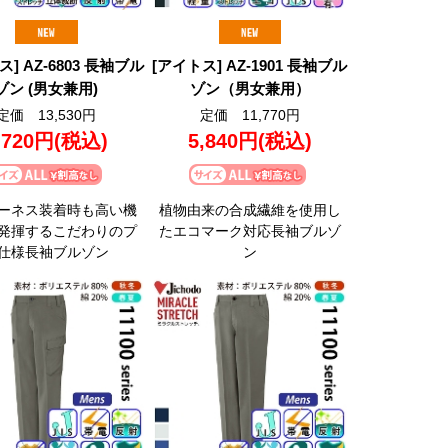
ス] AZ-6803 長袖ブル
[アイトス] AZ-1901 長袖ブル
ゾン (男女兼用)
ゾン（男女兼用）
定価 13,530円
定価 11,770円
,720円
(税込)
5,840円
(税込)
ーネス装着時も高い機
植物由来の合成繊維を使用し
発揮するこだわりのプ
たエコマーク対応長袖ブルゾ
仕様長袖ブルゾン
ン