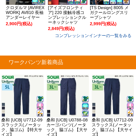
クロダルマ [AVIREX
[アイズフロンティ
[TS Design] 8005 メ
WORK] AV810 長袖
ア] 220 接触冷感コ
ガクールロングスリ
アンダーレイヤー
ンプレッションクル
ーブシャツ
ーネックシャツ
2,900円(税込)
2,999円(税込)
2,849円(税込)
コンプレッションインナーの一覧をみる
ワークパンツ新着商品
桑和 [UCB] U7712-09
桑和 [UCB] U0788-08
桑和 [UCB] U7712-09
スラックス(ノータッ
カーゴパンツ(ノータ
スラックス(ノータッ
ク、脇ゴム) 【特大サ
ック、脇ゴム) 【大サ
ク、脇ゴム) 【大サイ
イズ】
イズ】
ズ】