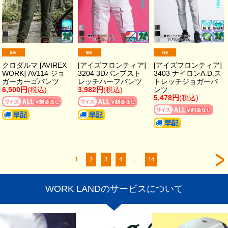
クロダルマ [AVIREX
[アイズフロンティア]
[アイズフロンティア]
WORK] AV114 ジョ
3204 3Dバンプスト
3403 ナイロンA.D.ス
ガーカーゴパンツ
レッチハーフパンツ
トレッチジョガーパ
6,500円
(税込)
3,982円
(税込)
ンツ
5,478円
(税込)
1
2
3
4
…
14
WORK LANDのサービスについて