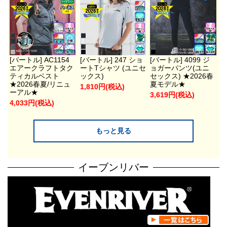
[バートル] AC1154
[バートル] 247 ショ
[バートル] 4099 ジ
エアークラフトタク
ートTシャツ (ユニセ
ョガーパンツ(ユニ
ティカルベスト
ックス)
セックス) ★2026春
★2026春夏/リニュ
夏モデル★
1,810円(税込)
ーアル★
3,619円(税込)
4,033円(税込)
もっと見る
イーブンリバー