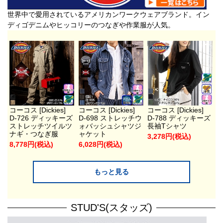
世界中で愛用されているアメリカンワークウェアブランド。イン
ディゴデニムやヒッコリーのつなぎや作業服が人気。
コーコス [Dickies]
コーコス [Dickies]
コーコス [Dickies]
D-726 ディッキーズ
D-698 ストレッチウ
D-788 ディッキーズ
ストレッチツイルツ
ォバッシュシャツジ
長袖Tシャツ
ナギ・つなぎ服
ャケット
3,278円(税込)
8,778円(税込)
6,028円(税込)
もっと見る
STUD'S(スタッズ)