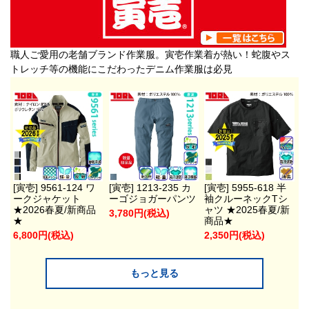
職人ご愛用の老舗ブランド作業服。寅壱作業着が熱い！蛇腹やス
トレッチ等の機能にこだわったデニム作業服は必見
[寅壱] 9561-124 ワ
[寅壱] 1213-235 カ
[寅壱] 5955-618 半
ークジャケット
ーゴジョガーパンツ
袖クルーネックTシ
★2026春夏/新商品
ャツ ★2025春夏/新
3,780円(税込)
★
商品★
6,800円(税込)
2,350円(税込)
もっと見る