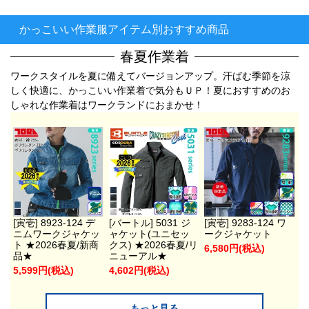
かっこいい作業服アイテム別おすすめ商品
春夏作業着
ワークスタイルを夏に備えてバージョンアップ。汗ばむ季節を涼
しく快適に、かっこいい作業着で気分もＵＰ！夏におすすめのお
しゃれな作業着はワークランドにおまかせ！
[寅壱] 8923-124 デ
[バートル] 5031 ジ
[寅壱] 9283-124 ワ
ニムワークジャケッ
ャケット(ユニセッ
ークジャケット
ト ★2026春夏/新商
クス) ★2026春夏/リ
6,580円(税込)
品★
ニューアル★
5,599円(税込)
4,602円(税込)
もっと見る