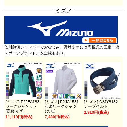
ミズノ
佐川急便ジャンパーでおなじみ。野球少年には高視認の国産一流
スポーツブランド。安全靴もあり。
[ミズノ] F2JEA183
[ミズノ] F2JC1581
[ミズノ] C2JY8182
ワークジャケット
布帛ワークシャツ
テープベルト
[春夏向け]
(長袖)
2,310円(税込)
11,110円(税込)
7,480円(税込)