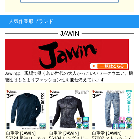
人気作業服ブランド
JAWIN
Jawinは、現場で働く若い世代の大人かっこいいワークウエア。機
能性はもとよりファッション性を兼ね備えています
自重堂 [JAWIN]
自重堂 [JAWIN]
自重堂 [JAWIN]
55324 長袖ローネッ
56184 ロングスリー
57002 ストレッチノ