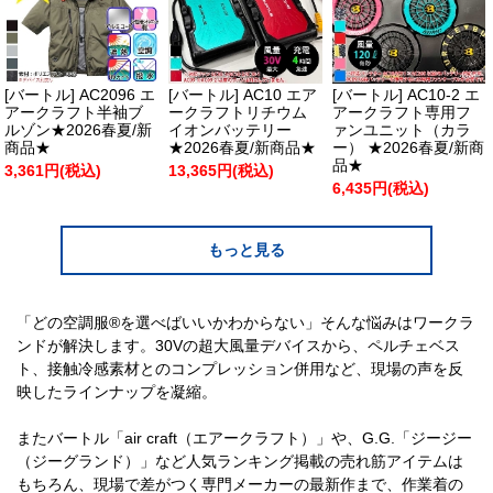
[バートル] AC2096 エ
[バートル] AC10 エア
[バートル] AC10-2 エ
アークラフト半袖ブ
ークラフトリチウム
アークラフト専用フ
ルゾン★2026春夏/新
イオンバッテリー
ァンユニット（カラ
商品★
★2026春夏/新商品★
ー） ★2026春夏/新商
品★
3,361円(税込)
13,365円(税込)
6,435円(税込)
もっと見る
「どの空調服®を選べばいいかわからない」そんな悩みはワークラ
ンドが解決します。30Vの超大風量デバイスから、ペルチェベス
ト、接触冷感素材とのコンプレッション併用など、現場の声を反
映したラインナップを凝縮。
またバートル「air craft（エアークラフト）」や、G.G.「ジージー
（ジーグランド）」など人気ランキング掲載の売れ筋アイテムは
もちろん、現場で差がつく専門メーカーの最新作まで、作業着の