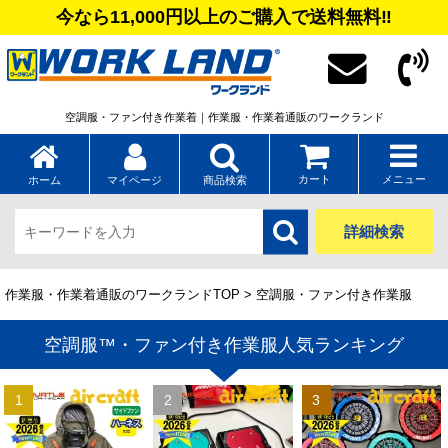
今なら11,000円以上のご購入で送料無料‼
空調服・ファン付き作業着｜作業服・作業着通販のワークランド
カート
メニュー
ホーム
マイページ
商品検索
詳細検索
作業服・作業着通販のワークランドTOP
> 空調服・ファン付き作業服
空調服™・ファン付き作業服人気ランキング