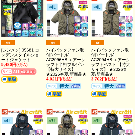
[シンメン] 05681 コ
ハイバックファン取
ハイバックファン取
ンデンスタイルショ
付[バートル]
付[バートル]
ートジャケット
AC2096HB エアーク
AC2094HB エアーク
5,480円
(税込)
ラフト半袖ブルゾン
ラフトベスト 【特大
【特大サイズ】
サイズ】 ★2026春
★2026春夏/新商品★
夏/新商品★
4,021円
(税込)
3,762円
(税込)