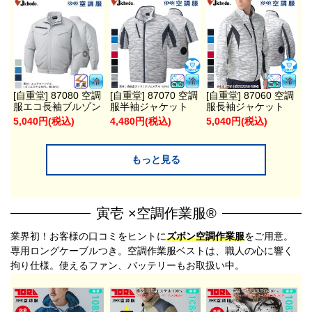
[自重堂] 87080 空調
[自重堂] 87070 空調
[自重堂] 87060 空調
服エコ長袖ブルゾン
服半袖ジャケット
服長袖ジャケット
5,040円(税込)
4,480円(税込)
5,040円(税込)
もっと見る
寅壱 ×空調作業服®
業界初！お客様の口コミをヒントに
ズボン空調作業服
をご用意。
専用ロングケーブルつき。空調作業服ベストは、職人の心に響く
拘り仕様。使えるファン、バッテリーもお取扱い中。