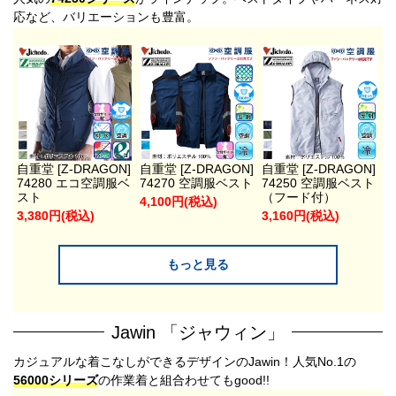
応など、バリエーションも豊富。
自重堂 [Z-DRAGON]
自重堂 [Z-DRAGON]
自重堂 [Z-DRAGON]
74280 エコ空調服ベ
74270 空調服ベスト
74250 空調服ベスト
スト
（フード付）
4,100円(税込)
3,380円(税込)
3,160円(税込)
もっと見る
Jawin 「ジャウィン」
カジュアルな着こなしができるデザインのJawin！人気No.1の
56000シリーズ
の作業着と組合わせてもgood!!