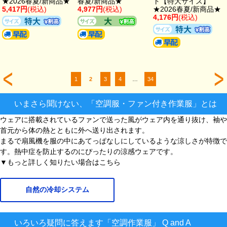
★2026春夏/新商品★
春夏/新商品★
ト【特大サイズ】
5,417円
(税込)
4,977円
(税込)
★2026春夏/新商品★
4,176円
(税込)
1
2
3
4
…
34
いまさら聞けない、「空調服・ファン付き作業服」とは
ウェアに搭載されているファンで送った風がウェア内を通り抜け、袖や
首元から体の熱とともに外へ送り出されます。
まるで扇風機を服の中にあてっぱなしにしているような涼しさが特徴で
す。熱中症を防止するのにぴったりの涼感ウェアです。
▼もっと詳しく知りたい場合はこちら
自然の冷却システム
いろいろ疑問に答えます「空調作業服」 Q and A