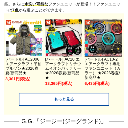
能。さらに
水洗い可能な
ファンユニットが登場！！ファンユニッ
トは
7色
から選ぶことができます。
[バートル] AC2096
[バートル] AC10 エ
[バートル] AC10-2
エアークラフト半袖
アークラフトリチウ
エアークラフト専用
ブルゾン★2026春
ムイオンバッテリー
ファンユニット（カ
夏/新商品★
★2026春夏/新商品
ラー） ★2026春夏/
★
新商品★
3,361円(税込)
13,365円(税込)
6,435円(税込)
もっと見る
G.G.「ジージー(ジーグランド)」