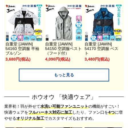
自重堂 [JAWIN]
自重堂 [JAWIN]
自重堂 [JAWIN]
54160 空調服 半袖
54150 空調服ベスト
54170 空調服 ベス
ブルゾン
（フード付）
ト
3,680円(税込)
4,090円(税込)
3,480円(税込)
もっと見る
ホウオウ 「快適ウェア」
業界初！羽が外せて
水洗い可能ファンユニット
の機能がすごい！
快適ウェアを
フルハーネス対応に加工
したり、ファン口を
4つ
に増
やせる
オリジナル加工
でカスタマイズもおすすめ。