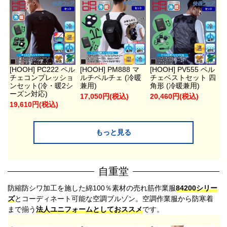
[HOOH] PC222 ペル
[HOOH] PM888 マ
[HOOH] PV555 ペル
チェコンプレッショ
ルチペルチェ (冷暖
チェベストセット 四
ンセット(冷・暖2シ
兼用)
角形 (冷暖兼用)
ーズン対応)
17,050円(税込)
20,460円(税込)
19,610円(税込)
もっと見る
自重堂
防縮防シワ加工を施した綿100％素材の売れ筋作業服
84200シリー
ズ
とコーディネート可能な空調ブルゾン。空調作業服から防寒着
まで揃う
法人ユニフォームとしておススメ
です。