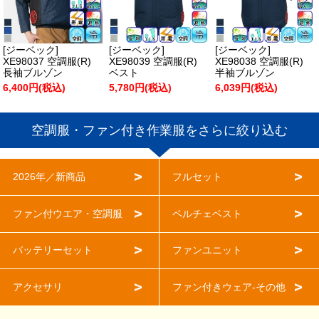
[ジーベック]
[ジーベック]
[ジーベック]
XE98037 空調服(R)
XE98039 空調服(R)
XE98038 空調服(R)
長袖ブルゾン
ベスト
半袖ブルゾン
6,400円(税込)
5,780円(税込)
6,039円(税込)
空調服・ファン付き作業服をさらに絞り込む
2026年／新商品
フルセット
ファン付ウエア・空調服
ペルチェベスト
バッテリーセット
ファンユニット
アクセサリ
ファン付きウェア-その他