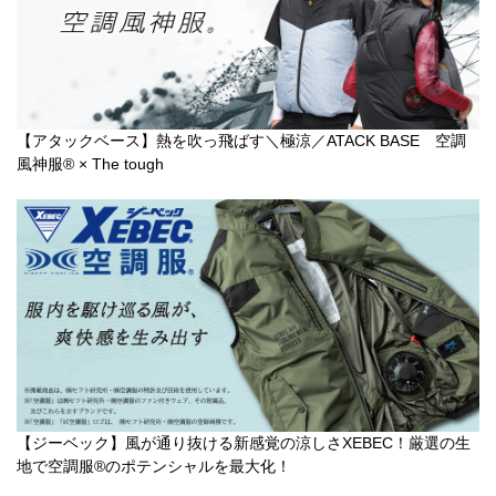
【アタックベース】熱を吹っ飛ばす＼極涼／ATACK BASE 空調
風神服® × The tough
【ジーベック】風が通り抜ける新感覚の涼しさXEBEC！厳選の生
地で空調服®のポテンシャルを最大化！