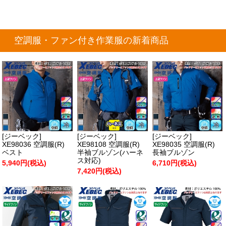
空調服・ファン付き作業服の新着商品
[ジーベック]
[ジーベック]
[ジーベック]
XE98036 空調服(R)
XE98108 空調服(R)
XE98035 空調服(R)
ベスト
半袖ブルゾン(ハーネ
長袖ブルゾン
ス対応)
5,940円(税込)
6,710円(税込)
7,420円(税込)