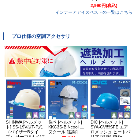
2,990円(税込)
インナーアアイスベストの一覧はこちら
プロ仕様の空調アクセサリ
SHINWA [ヘルメッ
住ベ [ヘルメット]
DIC [ヘルメット]
ト] SS-19V型T-P式
KKC3S-B Ncool エ
SYA-CV型SFE エア
（バイザーBタイ
ヌクール [遮熱]
ロメッシュ ヒートバ
プ） サーマルレジス
リア [遮熱] 385g