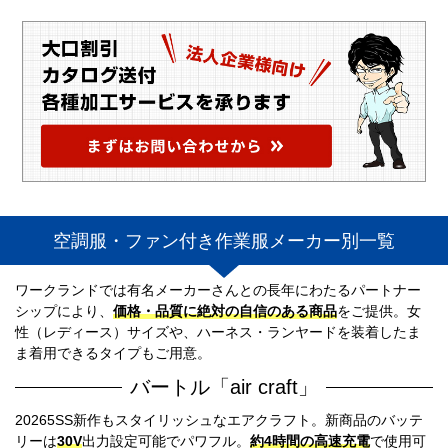
空調服・ファン付き作業服メーカー別一覧
ワークランドでは有名メーカーさんとの長年にわたるパートナー
シップにより、
価格・品質に絶対の自信のある商品
をご提供。女
性（レディース）サイズや、ハーネス・ランヤードを装着したま
ま着用できるタイプもご用意。
バートル「air craft」
20265SS新作もスタイリッシュなエアクラフト。新商品のバッテ
リーは
30V
出力設定可能でパワフル。
約4時間の高速充電
で使用可