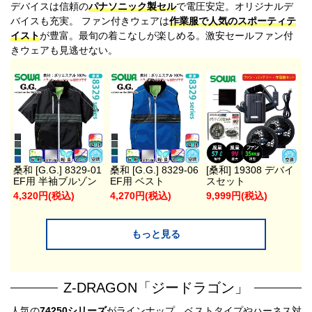
デバイスは信頼の
パナソニック製セル
で電圧安定。オリジナルデ
バイスも充実。 ファン付きウェアは
作業服で人気のスポーティテ
イスト
が豊富。最旬の着こなしが楽しめる。激安セールファン付
きウェアも見逃せない。
桑和 [G.G.] 8329-01
桑和 [G.G.] 8329-06
[桑和] 19308 デバイ
EF用 半袖ブルゾン
EF用 ベスト
スセット
4,320円(税込)
4,270円(税込)
9,999円(税込)
もっと見る
Z-DRAGON「ジードラゴン」
人気の
74250シリーズ
がラインナップ。ベストタイプやハーネス対