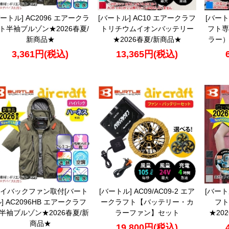
バートル] AC2096 エアークラ
[バートル] AC10 エアークラフ
[バート
ト半袖ブルゾン★2026春夏/
トリチウムイオンバッテリー
フト専
新商品★
★2026春夏/新商品★
ラー）
3,361円(税込)
13,365円(税込)
イバックファン取付[バート
[バートル] AC09/AC09-2 エア
[バート
] AC2096HB エアークラフ
ークラフト【バッテリー・カ
フト
半袖ブルゾン★2026春夏/新
ラーファン】セット
★20
商品★
19,800円(税込)