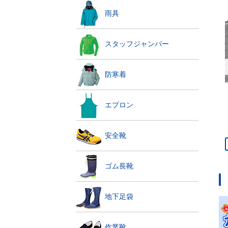
雨具
スタッフジャンパー
防寒着
エプロン
安全靴
ゴム長靴
地下足袋
作業靴