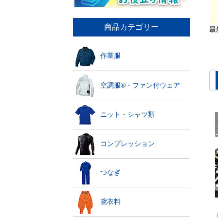
商品カテゴリー
最
作業服
空調服®・ファン付ウェア
ニット・シャツ類
コンプレッション
つなぎ
鳶衣料