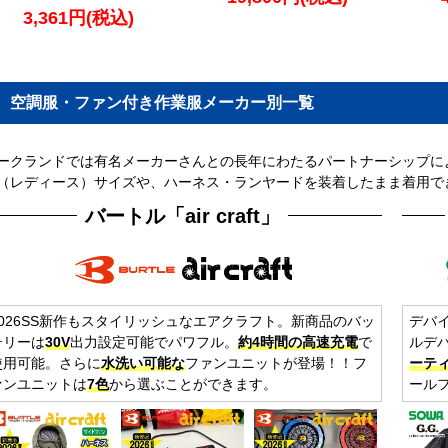
3,361円(税込)
空調服・ファン付き作業服メーカー別一覧
ークランドでは有名メーカーさんとの長年にわたるパートナーシップに
（レディース）サイズや、ハーネス・ランヤードを装着したまま着用で
バートル「air craft」
2026SS新作もスタイリッシュなエアクラフト。新商品のバッ
デバ
テリーは
30V
出力設定可能でパワフル。
約4時間の高速充電
で
ルデ
使用可能。さらに
水洗い可能な
ファンユニットが登場！！フ
ーテ
ァンユニットは
7色
から選ぶことができます。
ール