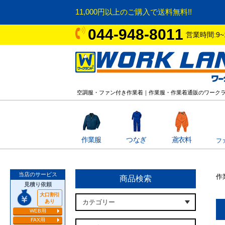
11,000円以上のご購入で送料無料!!
044-948-8011
営業時間:9~
空調服・ファン付き作業着｜作業服・作業着通販のワーク
作業服
つなぎ
鳶衣料
フ
当店のサービス
作
商品検索
見積り依頼
大口割引
あり
WEB用
FAX用