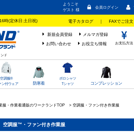
ようこそ
会員ログイン
ゲスト 様
16時(定休日:土日祝)
電子カタログ
｜
FAXでご注文
新規会員登録
メルマガ登録
お支払方法
お問い合わせ
お役立ち情報
ランド
空調服®
ポロシャツ
防寒着
コンプレッション
ァン付ウェア
Tシャツ
業服・作業着通販のワークランドTOP
> 空調服・ファン付き作業服
空調服™・ファン付き作業服