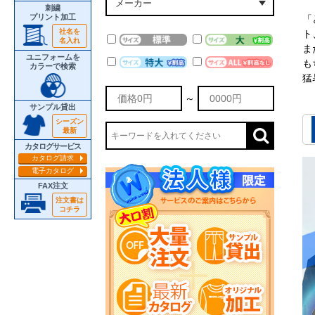
刺繍
プリント加工
「
社名を
ト
名入れ
ま
ユニフォームを
も
カラーで検索
猛
～
サンプル貸出
シーズン
最新
カタログサービス
カタログ請求
電子カタログ
FAX注文
注文書は
コチラ