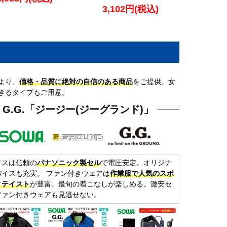
3,102円(税込)
より、
価格・品質に絶対の自信のある商品
をご提供。女
きるタイプもご用意。
G.G.「ジージー(ジーグランド)」
イスは信頼の
パナソニック製セル
で電圧安定。オリジナ
バイスも充実。 ファン付きウェアは
作業服で人気のスポ
ィテイスト
が豊富。最旬の着こなしが楽しめる。激安セ
ファン付きウェアも見逃せない。