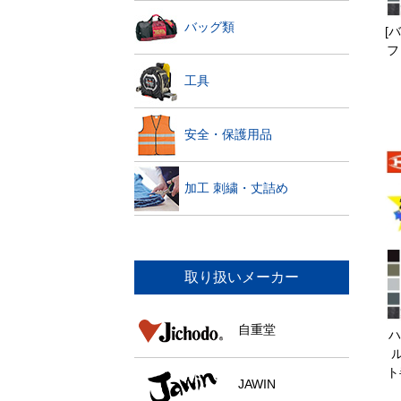
バッグ類
[
フ
工具
安全・保護用品
加工 刺繍・丈詰め
取り扱いメーカー
自重堂
ハ
ル
ト
JAWIN