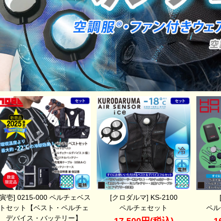
[寅壱] 0215-000 ペルチェベス
[クロダルマ] KS-2100
トセット【ベスト・ペルチェ
ペルチェセット
ペル
デバイス・バッテリー】