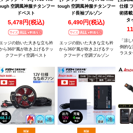
tough 空調風神服チタンフー
tough 空調風神服チタンフー
仕様 
ドベスト
ド長袖ブルゾン
術搭載
タイ
5,478円
(税込)
6,490円
(税込)
1
「涼し
エッジの効いた大きな立ち衿
エッジの効いた大きな立ち衿
倒的な
から360°風が吹き上げるテッ
から360°風が吹き上げるテッ
ラスタ
クフーディ空調ベスト
クフーディ空調ブルゾン