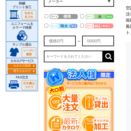
刺繍
プリント加工
空
社名を
涼
名入れ
画
ユニフォームを
風
カラーで検索
ト
～
サンプル貸出
シーズン
最新
カタログサービス
カタログ請求
電子カタログ
FAX注文
注文書は
コチラ