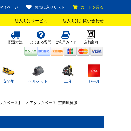
マイページ
お気に入りリスト
カートを見る
｜
法人向けサービス
｜
法人向けお問い合わせ
配送方法
よくある質問
ご利用ガイド
店舗案内
安全靴
ヘルメット
工具
セール
ックベース】
> アタックベース_空調風神服