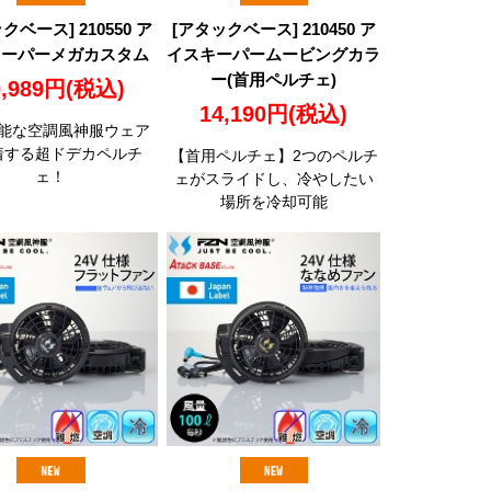
クベース] 210550 ア
[アタックベース] 210450 ア
キーパーメガカスタム
イスキーパームービングカラ
ー(首用ペルチェ)
0,989円
(税込)
14,190円
(税込)
能な空調風神服ウェア
着する超ドデカペルチ
【首用ペルチェ】2つのペルチ
ェ！
ェがスライドし、冷やしたい
場所を冷却可能