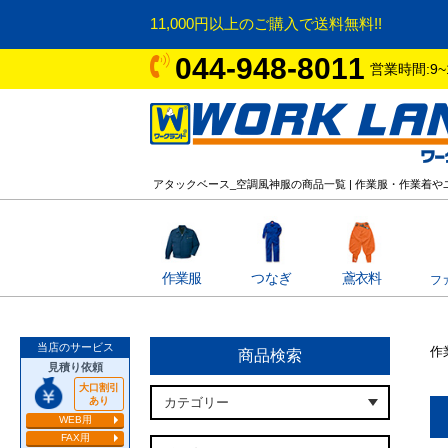
11,000円以上のご購入で送料無料!!
044-948-8011
営業時間:9~
アタックベース_空調風神服の商品一覧 | 作業服・作業着
作業服
つなぎ
鳶衣料
フ
当店のサービス
作
商品検索
見積り依頼
大口割引
あり
WEB用
FAX用