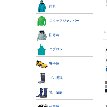
雨具
スタッフジャンパー
3
防寒着
エプロン
安全靴
ゴム長靴
地下足袋
作業靴