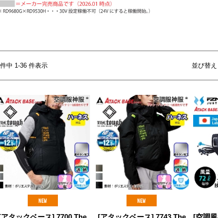
6 件中 1-36 件表示
並び替え
[アタックベース] 7700 The
[アタックベース] 7743 The
[空調風神