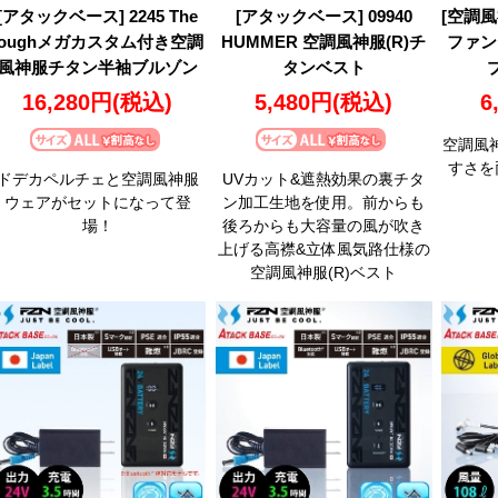
[アタックベース] 2245 The
[アタックベース] 09940
[空調風神
toughメガカスタム付き空調
HUMMER 空調風神服(R)チ
ファン
風神服チタン半袖ブルゾン
タンベスト
プ
16,280円
(税込)
5,480円
(税込)
6
空調風
すさを
ドデカペルチェと空調風神服
UVカット&遮熱効果の裏チタ
ウェアがセットになって登
ン加工生地を使用。前からも
場！
後ろからも大容量の風が吹き
上げる高襟&立体風気路仕様の
空調風神服(R)ベスト