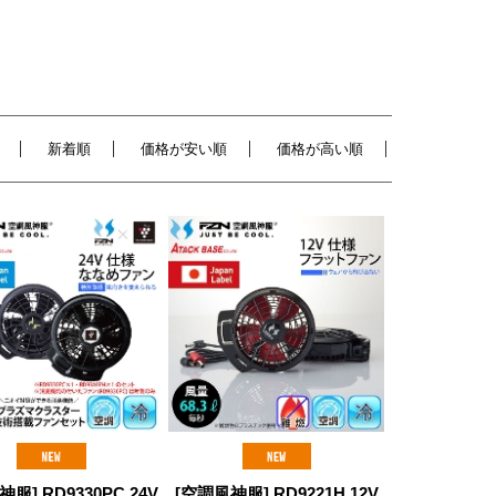
新着順
価格が安い順
価格が高い順
服] RD9330PC 24V
[空調風神服] RD9221H 12V