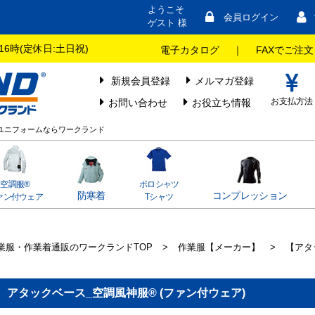
ようこそ
会員ログイン
ゲスト 様
16時(定休日:土日祝)
電子カタログ
｜
FAXでご注文
新規会員登録
メルマガ登録
お支払方法
お問い合わせ
お役立ち情報
やユニフォームならワークランド
空調服®
ポロシャツ
防寒着
コンプレッション
ァン付ウェア
Tシャツ
業服・作業着通販のワークランドTOP
>
作業服【メーカー】
>
【アタ
アタックベース_空調風神服® (ファン付ウェア)