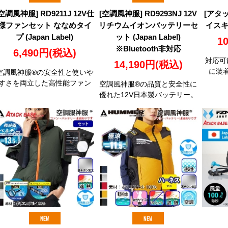
[空調風神服] RD9211J 12V仕
[空調風神服] RD9293NJ 12V
[アタッ
様ファンセット ななめタイ
リチウムイオンバッテリーセ
イス
プ (Japan Label)
ット (Japan Label)
1
※Bluetooth非対応
6,490円
(税込)
対応可
14,190円
(税込)
に装
空調風神服®の安全性と使いや
すさを両立した高性能ファン
空調風神服®の品質と安全性に
優れた12V日本製バッテリー。