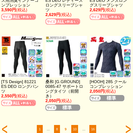
ス用消臭インナーコ
ES DEO レディース
ES DEO メンズロン
ンプレッション
ロングスリーブシャ
グスリーブシャツ
3,590円
(税込)
ツ
2,629円
(税込)
2,629円
(税込)
[TS Design] 81221
桑和 [G.GROUND]
[HOOH] 285 クール
ES DEO ロングパン
0085-47 サポートロ
コンプレッション
ツ
ングタイツ（前開
2,050円
(税込)
2,550円
(税込)
き）
2,050円
(税込)
1
…
8
9
10
…
16