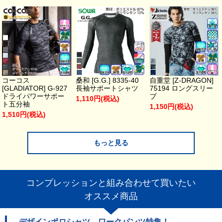
コーコス
桑和 [G.G.] 8335-40
自重堂 [Z-DRAGON]
[GLADIATOR] G-927
長袖サポートシャツ
75194 ロングスリー
ドライパワーサポー
ブ
1,110円(税込)
ト五分袖
1,150円(税込)
1,510円(税込)
もっと見る
コンプレッションと組み合わせて買いたい
オススメ商品
デザインポロシャツ、ワークパンツ特集！