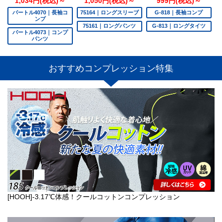
1,034円(税込)～
1,050円(税込)～
999円(税込)～
バートル4070｜長袖コ
75164｜ロングスリーブ
G-818｜長袖コンプ
ンプ
75161｜ロングパンツ
G-813｜ロングタイツ
バートル4073｜コンプ
パンツ
おすすめコンプレッション特集
[HOOH]-3.17℃体感！クールコットンコンプレッション