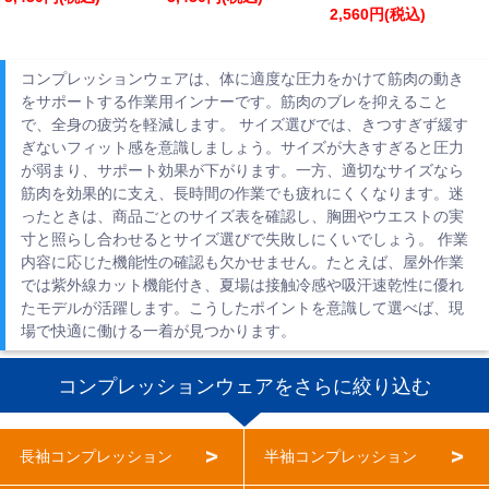
2,560円(税込)
コンプレッションウェアは、体に適度な圧力をかけて筋肉の動き
をサポートする作業用インナーです。筋肉のブレを抑えること
で、全身の疲労を軽減します。 サイズ選びでは、きつすぎず緩す
ぎないフィット感を意識しましょう。サイズが大きすぎると圧力
が弱まり、サポート効果が下がります。一方、適切なサイズなら
筋肉を効果的に支え、長時間の作業でも疲れにくくなります。迷
ったときは、商品ごとのサイズ表を確認し、胸囲やウエストの実
寸と照らし合わせるとサイズ選びで失敗しにくいでしょう。 作業
内容に応じた機能性の確認も欠かせません。たとえば、屋外作業
では紫外線カット機能付き、夏場は接触冷感や吸汗速乾性に優れ
たモデルが活躍します。こうしたポイントを意識して選べば、現
場で快適に働ける一着が見つかります。
コンプレッションウェアをさらに絞り込む
長袖コンプレッション
半袖コンプレッション