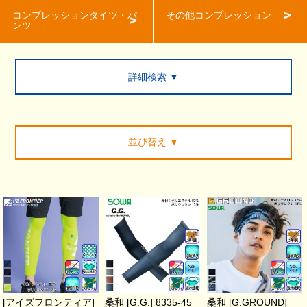
コンプレッションタイツ・パ
その他コンプレッション
ンツ
詳細検索 ▼
並び替え
▼
[アイズフロンティア]
桑和 [G.G.] 8335-45
桑和 [G.GROUND]