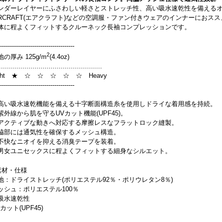
ンダーレイヤーにふさわしい軽さとストレッチ性、高い吸水速乾性を備えるオ
IRCRAFT(エアクラフト)などの空調服・ファン付きウェアのインナーにおスス
体に程よくフィットするクルーネック長袖コンプレッションです。
--------------------------------------
2
地の厚み 125g/m
(4.4oz)
....................................................
ight ★ ☆ ☆ ☆ ☆ ☆ Heavy
--------------------------------------
高い吸水速乾機能を備える十字断面構造糸を使用しドライな着用感を持続。
紫外線から肌を守るUVカット機能(UPF45)。
アクティブな動きへ対応する摩擦レスなフラットロック縫製。
脇部には通気性を確保するメッシュ構造。
不快なニオイを抑える消臭テープを装着。
男女ユニセックスに程よくフィットする細身なシルエット。
素材・仕様
地：ドライストレッチ(ポリエステル92％・ポリウレタン8％)
ッシュ：ポリエステル100％
吸水速乾性
カット(UPF45)