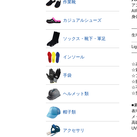
作業靴
ア
A
身
カジュアルシューズ
----
生
ソックス・靴下・軍足
....
L
----
インソール
☆
☆
手袋
☆
☆
☆
☆
ヘルメット類
■
表
帽子類
メ
高
UV
アクセサリ