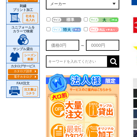
刺繍
プリント加工
社名を
名入れ
ユニフォームを
カラーで検索
～
サンプル貸出
シーズン
最新
カタログサービス
カタログ請求
電子カタログ
FAX注文
注文書は
コチラ