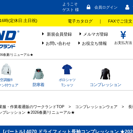
ようこそ
会員ログイン
ゲスト 様
16時(定休日:土日祝)
電子カタログ
｜
FAXでご注文
新規会員登録
メルマガ登録
お支払方法
お問い合わせ
お役立ち情報
026春夏/リニューアル★
空調服®
ポロシャツ
防寒着
コンプレッション
ァン付ウェア
Tシャツ
業服・作業着通販のワークランドTOP
>
コンプレッションウェア
>
長
ンプレッション ★2026春夏/リニューアル★
[バートル] 4070 ドライフィット長袖コンプレッション ★20