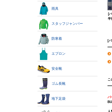
雨具
[
半
スタッフジャンパー
防寒着
[
エプロン
安全靴
こ
ゴム長靴
バー
地下足袋
B
人