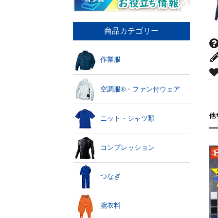
商品カテゴリー
作業服
空調服®・ファン付ウェア
他
ニット・シャツ類
コンプレッション
つなぎ
鳶衣料