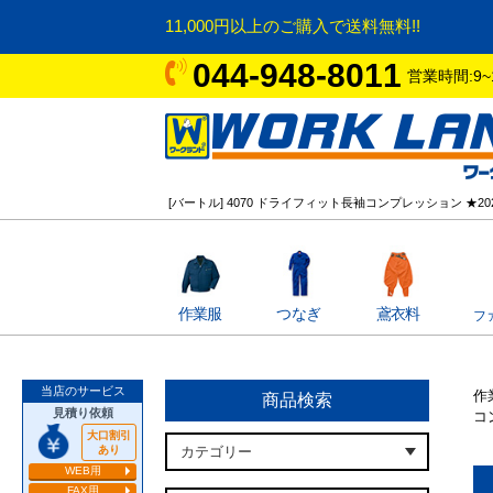
11,000円以上のご購入で送料無料!!
044-948-8011
営業時間:9~
[バートル] 4070 ドライフィット長袖コンプレッション ★2
作業服
つなぎ
鳶衣料
フ
当店のサービス
作
商品検索
見積り依頼
コ
大口割引
あり
WEB用
FAX用