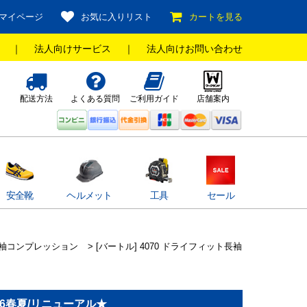
マイページ
お気に入りリスト
カートを見る
｜
法人向けサービス
｜
法人向けお問い合わせ
配送方法
よくある質問
ご利用ガイド
店舗案内
安全靴
ヘルメット
工具
セール
袖コンプレッション
> [バートル] 4070 ドライフィット長袖
26春夏/リニューアル★