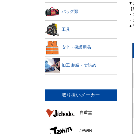
▼
【
バッグ類
・
・
▲
工具
安全・保護用品
加工 刺繍・丈詰め
取り扱いメーカー
自重堂
JAWIN