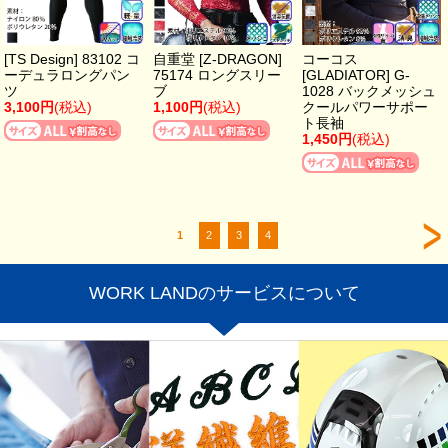
[TS Design] 83102 コ
自重堂 [Z-DRAGON]
コーコス
ーデュラロングパン
75174 ロングスリー
[GLADIATOR] G-
ツ
ブ
1028 バックメッシュ
3,100円
(税込)
1,100円
(税込)
クールパワーサポー
ト長袖
1,450円
(税込)
1
2
3
4
WORK LANDのサービスについて