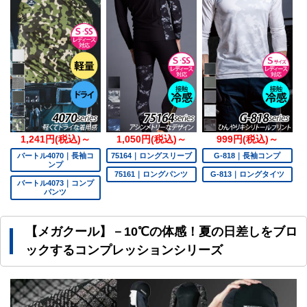
1,241円(税込)～
1,050円(税込)～
999円(税込)～
バートル4070｜長袖コ
75164｜ロングスリーブ
G-818｜長袖コンプ
ンプ
75161｜ロングパンツ
G-813｜ロングタイツ
バートル4073｜コンプ
パンツ
【メガクール】－10℃の体感！夏の日差しをブロ
ックするコンプレッションシリーズ