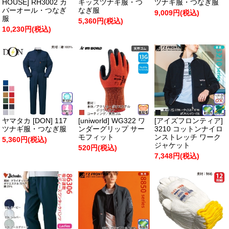
HOUSE] RH3002 カ
キッズツナギ服・つ
ツナギ服・つなぎ服
バーオール・つなぎ
なぎ服
9,009円(税込)
服
5,360円(税込)
10,230円(税込)
ヤマタカ [DON] 117
[uniworld] WG322 ワ
[アイズフロンティア]
ツナギ服・つなぎ服
ンダーグリップ サー
3210 コットンナイロ
モフィット
ンストレッチ ワーク
5,360円(税込)
ジャケット
520円(税込)
7,348円(税込)