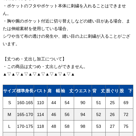
・ポケットのフタやポケット本体に刺繍を入れることはできませ
ん。
・胸や腕のポケット付近に切り替えしなどの縫い目がある場合、ま
たは伸縮素材を使用している場合、
シワや当て布の透けの発生や、縫い目の上に刺繍が入ることがござ
います。
【丈つめ・丈出し加工について】
・この商品は丈つめ・丈出しができません。
▲▽▲▽▲▽▲▽▲▽▲▽▲▽▲▽▲
サイズ
標準身長
バスト
肩 幅
袖 丈
ウエスト
背 丈
股ぐり
股 下
S
160-165
110
44
54
90
51
25
69
M
165-170
114
46
56
94
52
26
72
L
170-175
118
48
58
98
53
27
75