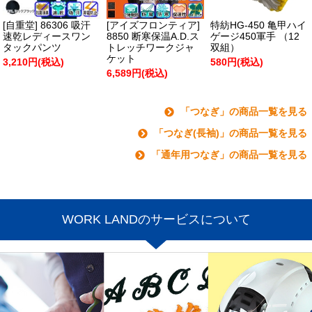
[自重堂] 86306 吸汗
[アイズフロンティア]
特紡HG-450 亀甲ハイ
速乾レディースワン
8850 断寒保温A.D.ス
ゲージ450軍手 （12
タックパンツ
トレッチワークジャ
双組）
ケット
3,210円(税込)
580円(税込)
6,589円(税込)
「つなぎ」の商品一覧を見る
「つなぎ(長袖)」の商品一覧を見る
「通年用つなぎ」の商品一覧を見る
WORK LANDのサービスについて