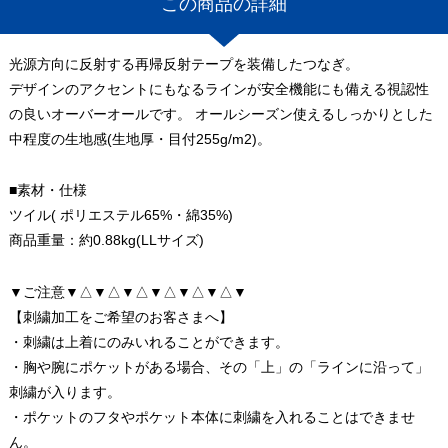
この商品の詳細
光源方向に反射する再帰反射テープを装備したつなぎ。
デザインのアクセントにもなるラインが安全機能にも備える視認性
の良いオーバーオールです。 オールシーズン使えるしっかりとした
中程度の生地感(生地厚・目付255g/m2)。
■素材・仕様
ツイル( ポリエステル65%・綿35%)
商品重量：約0.88kg(LLサイズ)
▼ご注意▼△▼△▼△▼△▼△▼△▼
【刺繍加工をご希望のお客さまへ】
・刺繍は上着にのみいれることができます。
・胸や腕にポケットがある場合、その「上」の「ラインに沿って」
刺繍が入ります。
・ポケットのフタやポケット本体に刺繍を入れることはできませ
ん。