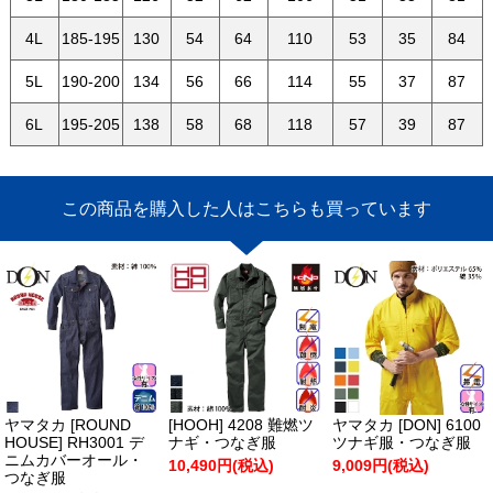
4L
185-195
130
54
64
110
53
35
84
5L
190-200
134
56
66
114
55
37
87
6L
195-205
138
58
68
118
57
39
87
この商品を購入した人はこちらも買っています
ヤマタカ [ROUND
[HOOH] 4208 難燃ツ
ヤマタカ [DON] 6100
HOUSE] RH3001 デ
ナギ・つなぎ服
ツナギ服・つなぎ服
ニムカバーオール・
10,490円(税込)
9,009円(税込)
つなぎ服