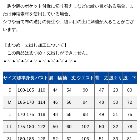
・胸や腕のポケット付近に切り替えしなどの縫い目がある場合、ま
たは伸縮素材を使用している場合、
シワや当て布の透けの発生や、縫い目の上に刺繍が入ることがござ
います。
【丈つめ・丈出し加工について】
・この商品は丈つめ・丈出しができません。
▲▽▲▽▲▽▲▽▲▽▲▽▲▽▲▽▲
サイズ
標準身長
バスト
肩 幅
袖 丈
ウエスト
背 丈
股ぐり
股 下
S
160-165
110
44
54
90
47
29
69
M
165-170
114
46
56
94
48
30
72
L
170-175
118
48
58
98
49
31
75
LL
175-180
122
50
60
102
50
32
78
3L
180-185
126
52
62
106
51
33
81