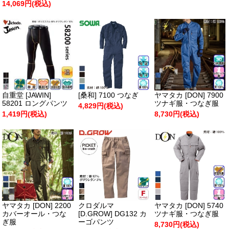
14,069円(税込)
自重堂 [JAWIN]
[桑和] 7100 つなぎ
ヤマタカ [DON] 7900
58201 ロングパンツ
ツナギ服・つなぎ服
4,829円(税込)
1,419円(税込)
8,730円(税込)
ヤマタカ [DON] 2200
クロダルマ
ヤマタカ [DON] 5740
カバーオール・つな
[D.GROW] DG132 カ
ツナギ服・つなぎ服
ぎ服
ーゴパンツ
8,730円(税込)