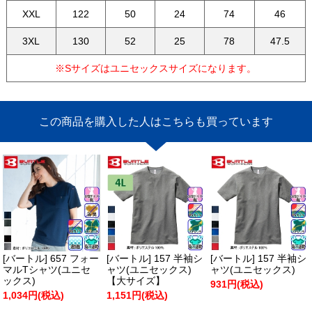
XXL
122
50
24
74
46
3XL
130
52
25
78
47.5
※Sサイズはユニセックスサイズになります。
この商品を購入した人はこちらも買っています
[バートル] 657 フォー
[バートル] 157 半袖シ
[バートル] 157 半袖シ
マルTシャツ(ユニセ
ャツ(ユニセックス)
ャツ(ユニセックス)
ックス)
【大サイズ】
931円(税込)
1,034円(税込)
1,151円(税込)