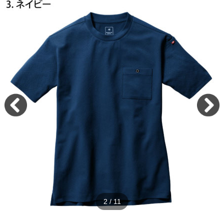
2
/
11