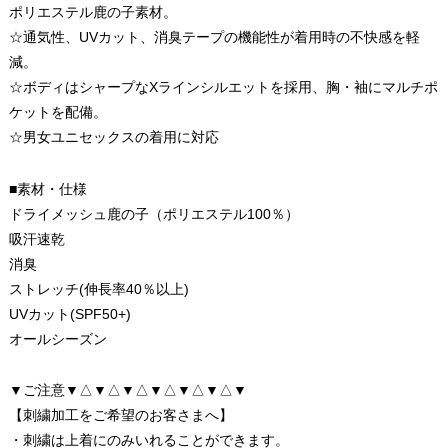
ポリエステル鹿の子素材。
☆通気性、UVカット、消臭テープの機能性が着用時の不快感を軽
減。
☆ボディはシャープなXラインシルエットを採用、胸・袖にマルチポ
ケットを配備。
☆男女ユニセックスの着用に対応
■素材・仕様
ドライメッシュ鹿の子（ポリエステル100％）
吸汗速乾
消臭
ストレッチ(伸長率40％以上)
UVカット(SPF50+)
オールシーズン
▼ご注意▼△▼△▼△▼△▼△▼△▼
【刺繍加工をご希望のお客さまへ】
・刺繍は上着にのみいれることができます。