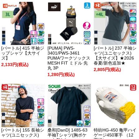
[バートル] 415 半袖ジ
[PUMA] PWS-
[バートル] 237 半袖シ
ップシャツ【大サイ
3401/PWS-3461
ャツ(ユニセックス)
ズ】
PUMAワークソックス
【大サイズ】★2026
MESH FIT ミドル 先
春夏/新色追加★
2,133円(税込)
丸 3P
2,805円(税込)
1,280円(税込)
[バートル] 155 長袖シ
桑和[DanD] 1485-63
特紡HG-450 亀甲ハイ
ャツ(ユニセックス)
半袖Tシャツ(胸ポケ
ゲージ450軍手 （12