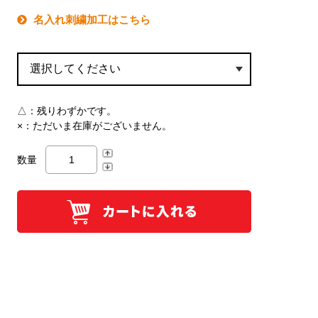
名入れ刺繍加工はこちら
△：
残りわずかです。
×：
ただいま在庫がございません。
数量