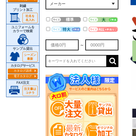
刺繍
プリント加工
社名を
名入れ
ユニフォームを
カラーで検索
～
サンプル貸出
シーズン
最新
カタログサービス
カタログ請求
電子カタログ
FAX注文
注文書は
コチラ