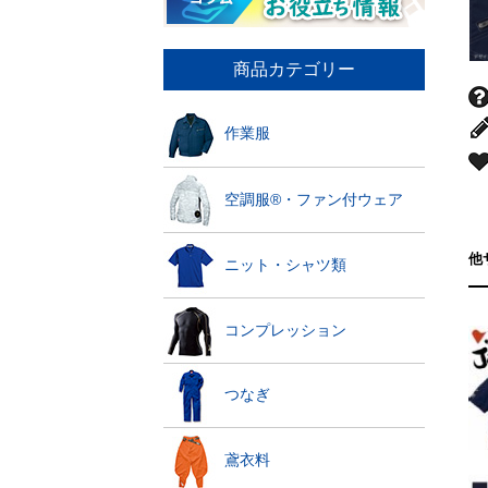
商品カテゴリー
作業服
空調服®・ファン付ウェア
他
ニット・シャツ類
コンプレッション
つなぎ
鳶衣料