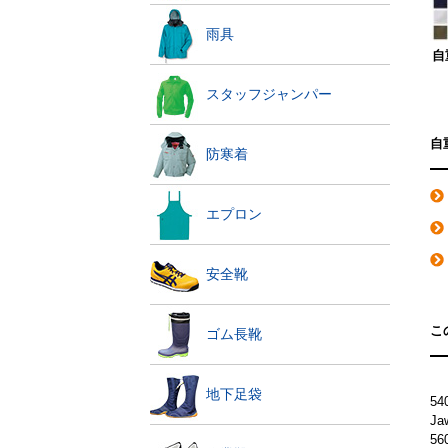
雨具
自
スタッフジャンパー
自
防寒着
エプロン
安全靴
こ
ゴム長靴
地下足袋
5
J
5