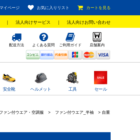
マイページ
お気に入りリスト
カートを見る
｜
法人向けサービス
｜
法人向けお問い合わせ
配送方法
よくある質問
ご利用ガイド
店舗案内
安全靴
ヘルメット
工具
セール
ファン付ウエア・空調服
>
ファン付ウエア_半袖
> 自重