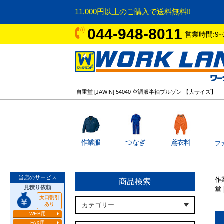
11,000円以上のご購入で送料無料!!
044-948-8011
営業時間:9~
自重堂 [JAWIN] 54040 空調服半袖ブルゾン 【大サイズ】
作業服
つなぎ
鳶衣料
フ
当店のサービス
作
商品検索
見積り依頼
堂
大口割引
あり
WEB用
FAX用