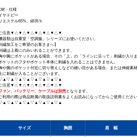
素材・仕様
イヤドビー
リエステル65%、綿35％
ご注意▼△▼△▼△▼△▼△▼△▼
機器類は自重堂「空調服」シリーズにお使いください。
刺繍加工をご希望のお客さまへ】
刺繍は上着にのみいれることができます。
胸や腕にポケットがある場合、その「上」の「ラインに沿って」刺繍が入り
ポケットのフタやポケット本体に刺繍を入れることはできません。
胸や腕のポケット付近に切り替えしなどの縫い目がある場合、または伸縮素
上に刺繍が入ることがございます。
▽▲▽▲▽▲▽▲▽▲▽▲▽▲▽▲
ご注意▼△▼△▼△▼△▼△▼△▼
ファン、バッテリー、ケーブルは別売
となります。
ご利用の際は商品附属の取扱説明書をよくお読みになってからご使用くださ
▽▲▽▲▽▲▽▲▽▲▽▲▽▲▽▲
サイズ
胸囲
肩 幅