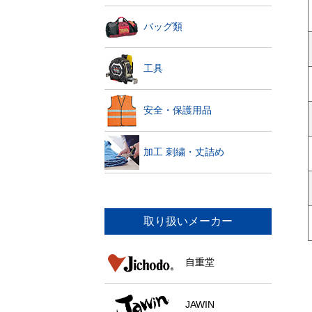
バッグ類
工具
安全・保護用品
加工 刺繍・丈詰め
取り扱いメーカー
自重堂
JAWIN