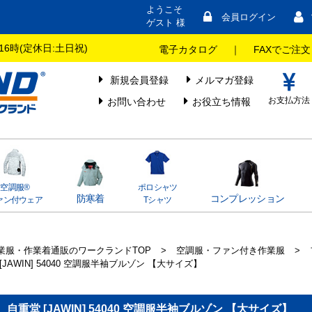
ようこそ
会員ログイン
ゲスト 様
16時(定休日:土日祝)
電子カタログ
｜
FAXでご注文
新規会員登録
メルマガ登録
お支払方法
お問い合わせ
お役立ち情報
空調服®
ポロシャツ
防寒着
コンプレッション
ァン付ウェア
Tシャツ
業服・作業着通販のワークランドTOP
>
空調服・ファン付き作業服
>
 [JAWIN] 54040 空調服半袖ブルゾン 【大サイズ】
自重堂 [JAWIN] 54040 空調服半袖ブルゾン 【大サイズ】