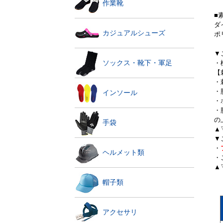
作業靴
■
ダ
カジュアルシューズ
ポ
▼
ソックス・靴下・軍足
・
【
・
・
インソール
・
・
の
手袋
▲
▼
・
ヘルメット類
・
▲
帽子類
アクセサリ