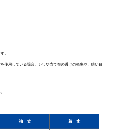
ます。
材を使用している場合、シワや当て布の透けの発生や、縫い目
い。
袖 丈
着 丈