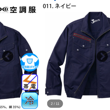
2
/
11