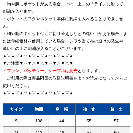
・胸や腕にポケットがある場合、その「上」の「ラインに沿って」
刺繍が入ります。
・ポケットのフタやポケット本体に刺繍を入れることはできませ
ん。
・胸や腕のポケット付近に切り替えしなどの縫い目がある場合、ま
たは伸縮素材を使用している場合、シワや当て布の透けの発生や、
縫い目の上に刺繍が入ることがございます。
▲▽▲▽▲▽▲▽▲▽▲▽▲▽▲▽▲
▼ご注意▼△▼△▼△▼△▼△▼△▼
・
ファン、バッテリー、ケーブルは別売
となります。
・ご利用の際は商品附属の取扱説明書をよくお読みになってからご
使用ください。
▲▽▲▽▲▽▲▽▲▽▲▽▲▽▲▽▲
サイズ
胸囲
肩 幅
袖 丈
着 丈
S
108
44
55
57
M
112
46
57
60