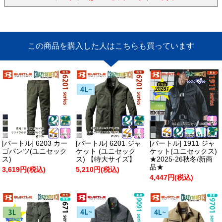
この商品を購入した人はこちらも買っています
[バートル] 6203 カー
[バートル] 6201 ジャ
[バートル] 1911 ジャ
ゴパンツ(ユニセック
ケット (ユニセック
ケット(ユニセックス)
ス)
ス) 【特大サイズ】
★2025-26秋冬/新商
品★
3,619円(税込)
5,210円(税込)
4,447円(税込)