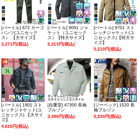
[バートル] 672 カーゴ
[バートル] 9091 ジャ
[バートル] 9701 スト
パンツ(ユニセック
ケット（ユニセック
レッチジャケット(ユ
ス） 【大サイズ】
ス）【特大サイズ】
ニセックス)【特大サ
イズ】
3,271円(税込)
5,313円(税込)
5,210円(税込)
[バートル] 1901 スト
[自重堂] 47300 長袖
[ジーベック] 1520 長
レッチジャケット(ユ
ブルゾン
袖ブルゾン
ニセックス) 【大サイ
3,390円(税込)
5,530円(税込)
ズ】
4,615円(税込)