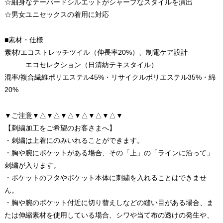
☆細身なテーパードシルエットがシャープなスタイルを演出
☆男女ユニセックスの着用に対応
■素材・仕様
素材/エコストレッチツイル（伸長率20%）、制電ケア設計
エコセレクション（日清紡テキスタイル）
混率/複合繊維ポリエステル45%・リサイクルポリエステル35%・綿
20%
▼ご注意▼△▼△▼△▼△▼△▼△▼
【刺繍加工をご希望のお客さまへ】
・刺繍は上着にのみいれることができます。
・胸や腕にポケットがある場合、その「上」の「ラインに沿って」
刺繍が入ります。
・ポケットのフタやポケット本体に刺繍を入れることはできませ
ん。
・胸や腕のポケット付近に切り替えしなどの縫い目がある場合、ま
たは伸縮素材を使用している場合、シワや当て布の透けの発生や、