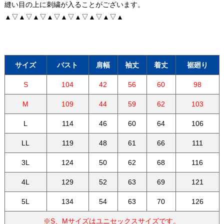
縫い目の上に刺繍が入ることがございます。
▲▽▲▽▲▽▲▽▲▽▲▽▲▽▲▽▲
サイズ
バスト
肩幅
袖丈
着丈
裾廻り
S
104
42
56
60
98
M
109
44
59
62
103
L
114
46
60
64
106
LL
119
48
61
66
111
3L
124
50
62
68
116
4L
129
52
63
69
121
5L
134
54
63
70
126
※S、Mサイズはユニセックスサイズです。