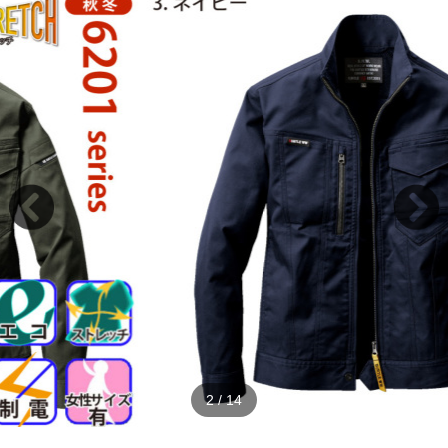
2
/
14