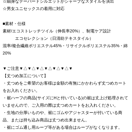
☆細身なテーパードシルエットがシャープなスタイルを演出
☆男女ユニセックスの着用に対応
■素材・仕様
素材/エコストレッチツイル（伸長率20%）、制電ケア設計
エコセレクション（日清紡テキスタイル）
混率/複合繊維ポリエステル45%・リサイクルポリエステル35%・綿
20%
▼ご注意▼△▼△▼△▼△▼△▼△▼
【丈つめ加工について】
・丈つめをご希望のお客様は金額の有無にかかわらず丈つめカート
をお入れください。
・裾ハーフの商品(サイズにHと付いている)の裾は丈上げ処理されて
いませんので、ご入用の際は丈つめカートをお入れください。
・生地の分厚いものや、裾にゴムやアジャスターが付いている商
品、または持ち込み商品は丈つめ出来ません。
・裾にゴム通し用ループ等がある場合はループがなくなります。