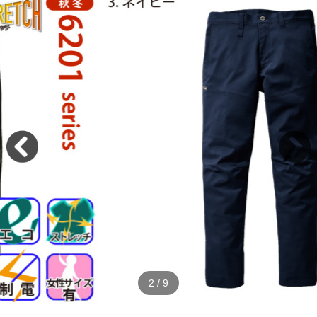
2
/
9