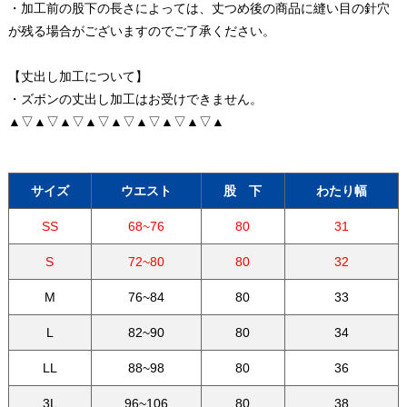
・加工前の股下の長さによっては、丈つめ後の商品に縫い目の針穴
が残る場合がございますのでご了承ください。
【丈出し加工について】
・ズボンの丈出し加工はお受けできません。
▲▽▲▽▲▽▲▽▲▽▲▽▲▽▲▽▲
サイズ
ウエスト
股 下
わたり幅
SS
68~76
80
31
S
72~80
80
32
M
76~84
80
33
L
82~90
80
34
LL
88~98
80
36
3L
96~106
80
38