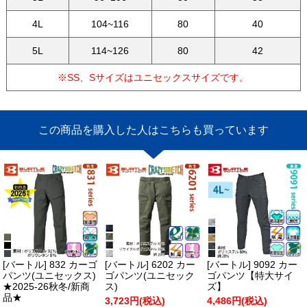
4L
104~116
80
40
5L
114~126
80
42
※SS、Sサイズはユニセックスサイズです。
この商品を購入した人はこちらも買っています
[バートル] 832 カーゴ
[バートル] 6202 カー
[バートル] 9092 カー
パンツ(ユニセックス)
ゴパンツ(ユニセック
ゴパンツ【特大サイ
★2025-26秋冬/新商
ス)
ズ】
品★
3,723円(税込)
4,486円(税込)