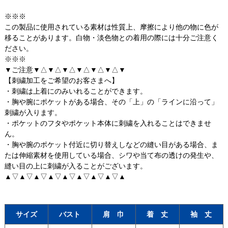
※※※
この製品に使用されている素材は性質上、摩擦により他の物に色が
移ることがあります。白物・淡色物との着用の際には十分ご注意く
ださい。
※※※
▼ご注意▼△▼△▼△▼△▼△▼△▼
【刺繍加工をご希望のお客さまへ】
・刺繍は上着にのみいれることができます。
・胸や腕にポケットがある場合、その「上」の「ラインに沿って」
刺繍が入ります。
・ポケットのフタやポケット本体に刺繍を入れることはできませ
ん。
・胸や腕のポケット付近に切り替えしなどの縫い目がある場合、ま
たは伸縮素材を使用している場合、シワや当て布の透けの発生や、
縫い目の上に刺繍が入ることがございます。
▲▽▲▽▲▽▲▽▲▽▲▽▲▽▲▽▲
サイズ
バスト
肩 巾
着 丈
袖 丈