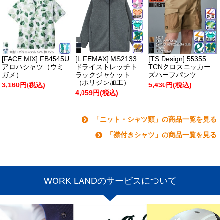
[FACE MIX] FB4545U
[LIFEMAX] MS2133
[TS Design] 55355
アロハシャツ（ウミ
ドライストレッチト
TCNクロスニッカー
ガメ）
ラックジャケット
ズハーフパンツ
（ポリジン加工）
3,160円(税込)
5,430円(税込)
4,059円(税込)
「ニット・シャツ類」の商品一覧を見る
「襟付きシャツ」の商品一覧を見る
WORK LANDのサービスについて