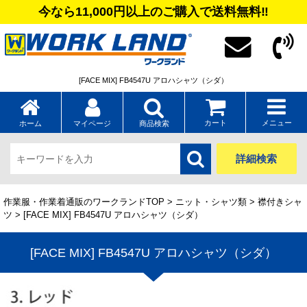
今なら11,000円以上のご購入で送料無料‼
[FACE MIX] FB4547U アロハシャツ（シダ）
カート
メニュー
ホーム
マイページ
商品検索
詳細検索
作業服・作業着通販のワークランドTOP
>
ニット・シャツ類
>
襟付きシャ
ツ
> [FACE MIX] FB4547U アロハシャツ（シダ）
[FACE MIX] FB4547U アロハシャツ（シダ）