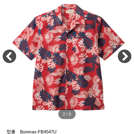
2
/
6
型番
Bonmax-FB4547U