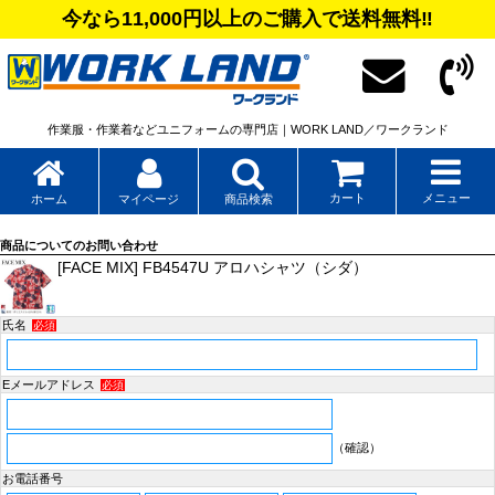
今なら11,000円以上のご購入で送料無料‼
作業服・作業着などユニフォームの専門店｜WORK LAND／ワークランド
カート
メニュー
ホーム
マイページ
商品検索
商品についてのお問い合わせ
[FACE MIX] FB4547U アロハシャツ（シダ）
氏名
必須
Eメールアドレス
必須
（確認）
お電話番号