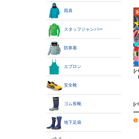
雨具
スタッフジャンパー
防寒着
エプロン
[
安全靴
ゴム長靴
[
地下足袋