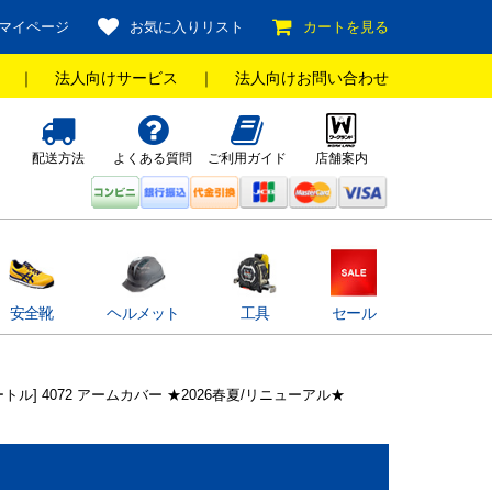
マイページ
お気に入りリスト
カートを見る
｜
法人向けサービス
｜
法人向けお問い合わせ
配送方法
よくある質問
ご利用ガイド
店舗案内
安全靴
ヘルメット
工具
セール
ートル] 4072 アームカバー ★2026春夏/リニューアル★