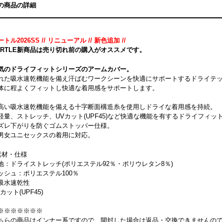
の商品の詳細
トル2026SS // リニューアル // 新色追加 //
URTLE新商品は売り切れ前の購入がオススメです。
気のドライフィットシリーズのアームカバー。
れた吸水速乾機能を備え汗ばむワークシーンを快適にサポートするドライテ
体に程よくフィットし快適な着用感をサポートします。
高い吸水速乾機能を備える十字断面構造糸を使用しドライな着用感を持続。
軽量、ストレッチ、UVカット(UPF45)など快適な機能を有するドライフィッ
ズレ下がりを防ぐゴムストッパー仕様。
男女ユニセックスの着用に対応。
素材・仕様
地：ドライストレッチ(ポリエステル92％・ポリウレタン8％)
ッシュ：ポリエステル100％
吸水速乾性
カット(UPF45)
※※※※※※※
ちらの商品はインナー系ですので、開封した場合は返品・交換できませんの