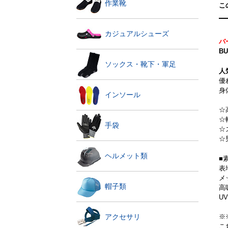
作業靴
こ
カジュアルシューズ
バー
B
ソックス・靴下・軍足
人
優
身
インソール
☆
☆
手袋
☆
☆
ヘルメット類
■
表
メ
帽子類
高
UV
※
アクセサリ
こ