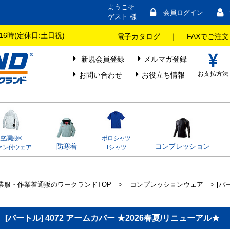
ようこそ
会員ログイン
ゲスト 様
16時(定休日:土日祝)
電子カタログ
｜
FAXでご注文
新規会員登録
メルマガ登録
お支払方法
お問い合わせ
お役立ち情報
空調服®
ポロシャツ
防寒着
コンプレッション
ァン付ウェア
Tシャツ
業服・作業着通販のワークランドTOP
>
コンプレッションウェア
> [バ
[バートル] 4072 アームカバー ★2026春夏/リニューアル★