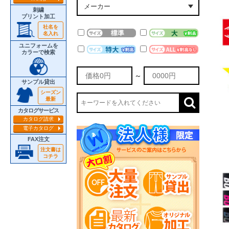
刺繍
プリント加工
社名を
名入れ
ユニフォームを
カラーで検索
～
サンプル貸出
シーズン
最新
カタログサービス
カタログ請求
電子カタログ
FAX注文
注文書は
コチラ