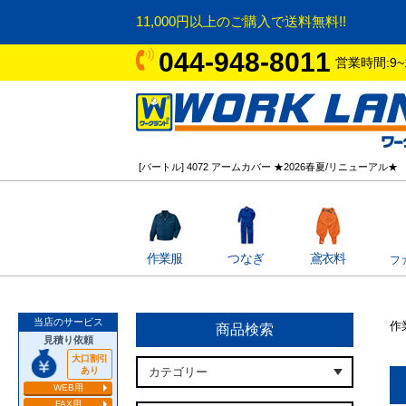
11,000円以上のご購入で送料無料!!
044-948-8011
営業時間:9~
[バートル] 4072 アームカバー ★2026春夏/リニューアル★
作業服
つなぎ
鳶衣料
フ
当店のサービス
作
商品検索
見積り依頼
大口割引
あり
WEB用
FAX用