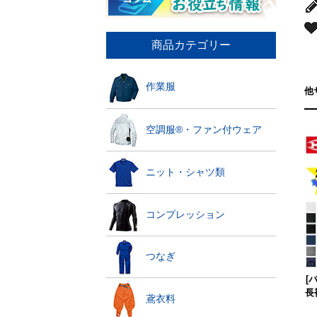
商品カテゴリー
作業服
他
空調服®・ファン付ウェア
ニット・シャツ類
コンプレッション
つなぎ
[
長
鳶衣料