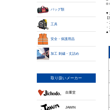
※
バッグ類
▼
【
・
工具
・
▲
安全・保護用品
加工 刺繍・丈詰め
取り扱いメーカー
自重堂
JAWIN