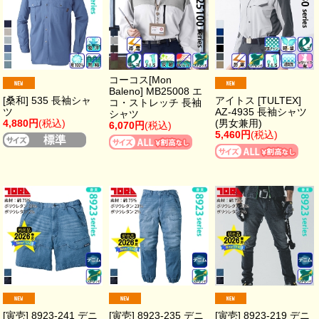
コーコス[Mon
Baleno] MB25008 エ
[桑和] 535 長袖シャ
アイトス [TULTEX]
コ・ストレッチ 長袖
ツ
AZ-4935 長袖シャツ
シャツ
4,880円
(税込)
(男女兼用)
6,070円
(税込)
5,460円
(税込)
[寅壱] 8923-241 デニ
[寅壱] 8923-235 デニ
[寅壱] 8923-219 デニ