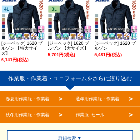
[ジーベック] 1620 ブ
[ジーベック] 1620 ブ
[ジーベック] 1620 ブ
ルゾン 【特大サイ
ルゾン 【大サイズ】
ルゾン
ズ】
5,701円(税込)
5,481円(税込)
6,141円(税込)
作業服・作業着・ユニフォームをさらに絞り込む
春夏用作業服・作業着
通年用作業服・作業着
秋冬用作業服・作業着
作業服_セール
詳細検索 ▼