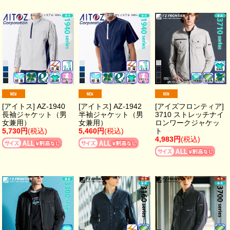
[アイトス] AZ-1940
[アイトス] AZ-1942
[アイズフロンティア]
長袖ジャケット（男
半袖ジャケット（男
3710 ストレッチナイ
女兼用）
女兼用）
ロンワークジャケッ
5,730円
(税込)
5,460円
(税込)
ト
4,983円
(税込)