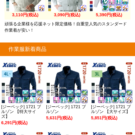
3,110円(税込)
3,090円(税込)
5,390円(税込)
頑張る企業様を応援ネット限定価格！自重堂人気のスタンダード
作業着が安い！
作業服新着商品
[ジーベック] 1721 ブ
[ジーベック] 1721 ブ
[ジーベック] 1721 ブ
ルゾン 【特大サイ
ルゾン
ルゾン 【大サイズ】
ズ】
5,631円(税込)
5,851円(税込)
6,291円(税込)