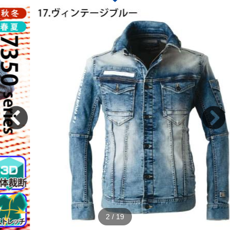
2
/
19