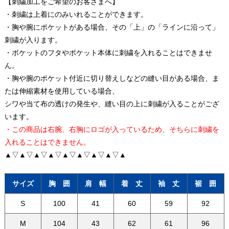
【刺繍加工をご希望のお客さまへ】
・刺繍は上着にのみいれることができます。
・胸や腕にポケットがある場合、その「上」の「ラインに沿って」
刺繍が入ります。
・ポケットのフタやポケット本体に刺繍を入れることはできませ
ん。
・胸や腕のポケット付近に切り替えしなどの縫い目がある場合、ま
たは伸縮素材を使用している場合、
シワや当て布の透けの発生や、縫い目の上に刺繍が入ることがござ
います。
・この商品は右腕、右胸にロゴが入っているため、そちらに刺繍を
入れることはできません。
▲▽▲▽▲▽▲▽▲▽▲▽▲▽▲▽▲
サイズ
胸 囲
肩 幅
着 丈
袖 丈
裾 囲
S
100
41
60
59
92
M
104
43
62
61
96