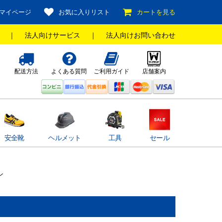
マイページ
お気に入りリスト
カートを見る
｜
法人向けサービス
｜
法人向けお問い合わせ
配送方法
よくある質問
ご利用ガイド
店舗案内
安全靴
ヘルメット
工具
セール
ン