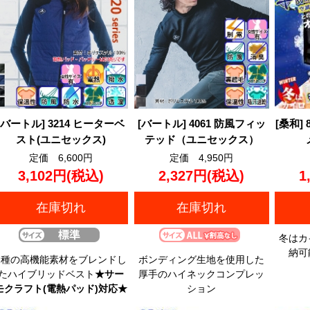
[バートル] 3214 ヒーターベ
[バートル] 4061 防風フィッ
[桑和]
スト(ユニセックス)
テッド（ユニセックス）
定価 6,600円
定価 4,950円
3,102円
(税込)
2,327円
(税込)
1
在庫切れ
在庫切れ
冬はカ
納可
2種の高機能素材をブレンドし
ボンディング生地を使用した
たハイブリッドベスト
★サー
厚手のハイネックコンプレッ
モクラフト(電熱パッド)対応★
ション