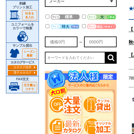
刺繍
プリント加工
★
社名を
名入れ
ユニフォームを
カラーで検索
【
秋
～
サンプル貸出
シーズン
【
最新
カタログサービス
カタログ請求
電子カタログ
78
FAX注文
注文書は
コチラ