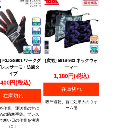
] F3JGS901 ワークグ
[寅壱] 5916-933 ネックウォ
ブレスサーモ・防風タ
ーマー
イプ
1,180円
(税込)
,400円
(税込)
在庫切れ
在庫切れ
吸汗速乾、首に効果大のウォ
ーム感
軽作業、運送業の方に
めの防寒手袋。ブレス
で寒い日の作業を快適
に！