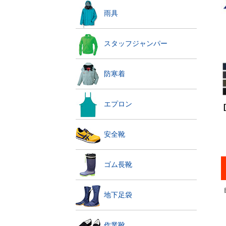
雨具
スタッフジャンパー
防寒着
エプロン
安全靴
ゴム長靴
地下足袋
作業靴