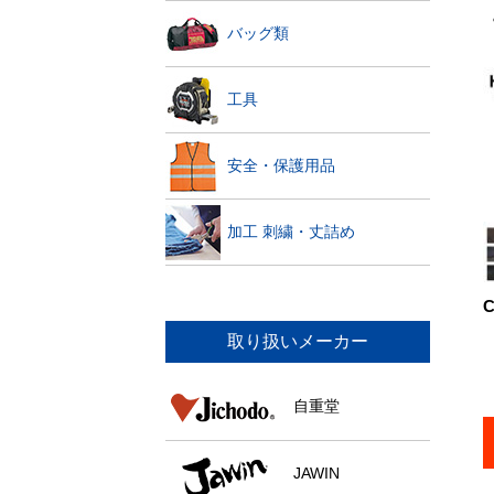
バッグ類
工具
安全・保護用品
加工 刺繍・丈詰め
C
取り扱いメーカー
自重堂
JAWIN