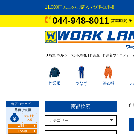
11,000円以上のご購入で送料無料!!
044-948-8011
営業時間:9~
★特集_秋冬シーズンの特集 | 作業服・作業着やユニフォ
作業服
つなぎ
鳶衣料
フ
当店のサービス
作
商品検索
見積り依頼
大口割引
あり
WEB用
FAX用