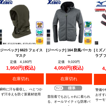
[ジーベック] 6623 フェイス
[ジーベック] 164 防風パーカ
[ミズノ
マスク
ー
ラブ 
定価 4,180円
定価 9,020円
1,950円
(税込)
4,050円
(税込)
4
在庫切れ
在庫切れ
瞬時に汗を吸収し、べとつか
警備や
ず汗冷えを防ぐ新素材使用
おすす
普段着でもおしゃれに着られ
サーモ
る、オールマイティな防寒パ