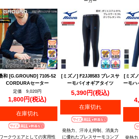
ーカー
桑和 [G.GROUND] 7105-52
[ミズノ] F2JJ8583 ブレスサ
[ミズノ
CORDURAセーター
ーモバイオギアタイツ
ーモハ
定価 9,020円
5,390円
(税込)
1,800円
(税込)
4
在庫切れ
在庫切れ
発熱力、汗冷え抑制、消臭力
ワークウエアとしての実用性
に優れたブレスサーモコンプ
発熱力