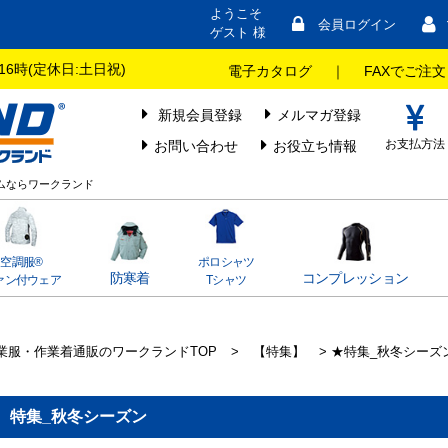
ようこそ
会員ログイン
ゲスト 様
16時(定休日:土日祝)
電子カタログ
｜
FAXでご注文
新規会員登録
メルマガ登録
お支払方法
お問い合わせ
お役立ち情報
ームならワークランド
空調服®
ポロシャツ
防寒着
コンプレッション
ァン付ウェア
Tシャツ
業服・作業着通販のワークランドTOP
>
【特集】
> ★特集_秋冬シーズ
特集_秋冬シーズン