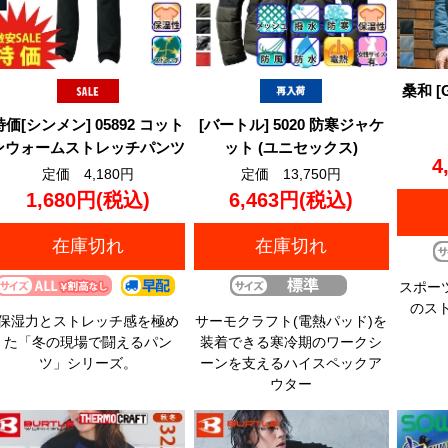
桑和 [G
特価[シンメン] 05892 コット
[バートル] 5020 防寒ジャケ
ンウォームストレッチパンツ
ット (ユニセックス)
4
定価 4,180円
定価 13,750円
1,680円
(税込)
6,463円
(税込)
在庫切れ
在庫切れ
スポー
のス
保湿力とストレッチ感を極め
サーモクラフト(電熱パッド)を
た「冬の現場で闘えるパン
装着できる寒冷期のワークシ
ツ」シリーズ。
ーンを支えるハイスペックア
ウター