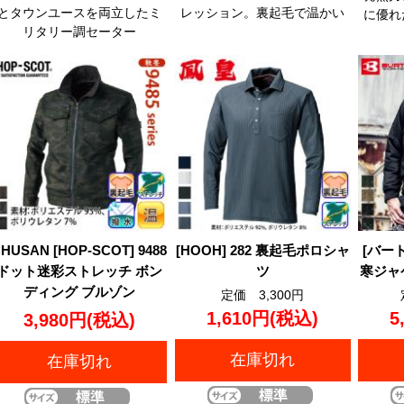
とタウンユースを両立したミ
レッション。裏起毛で温かい
に優れ
リタリー調セーター
HUSAN [HOP-SCOT] 9488
[HOOH] 282 裏起毛ポロシャ
[バート
ドット迷彩ストレッチ ボン
ツ
寒ジャ
ディング ブルゾン
定価 3,300円
1,610円
(税込)
5
3,980円
(税込)
在庫切れ
在庫切れ