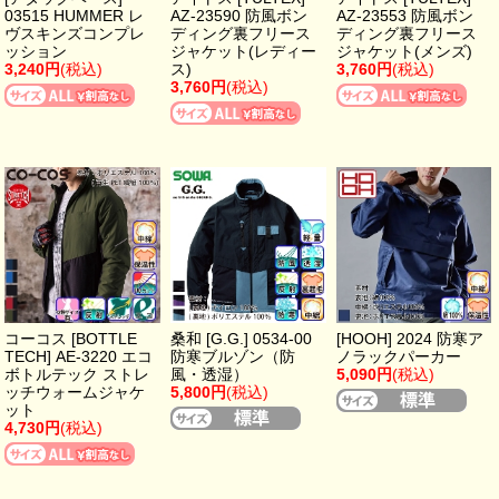
03515 HUMMER レ
AZ-23590 防風ボン
AZ-23553 防風ボン
ヴスキンズコンプレ
ディング裏フリース
ディング裏フリース
ッション
ジャケット(レディー
ジャケット(メンズ)
3,240円
(税込)
ス)
3,760円
(税込)
3,760円
(税込)
コーコス [BOTTLE
桑和 [G.G.] 0534-00
[HOOH] 2024 防寒ア
TECH] AE-3220 エコ
防寒ブルゾン（防
ノラックパーカー
ボトルテック ストレ
風・透湿）
5,090円
(税込)
ッチウォームジャケ
5,800円
(税込)
ット
4,730円
(税込)