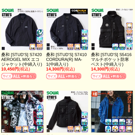
桑和 [STUD'S] S7420
桑和 [STUD'S] S7410
桑和 [STUD'S] S5416
AEROGEL MIX エコ
CORDURA(R) MA-
マルチポケット防寒
ジャケット(中綿入り)
1(中綿入り)
ベスト(中綿入り)
10,450円
(税込)
14,300円
(税込)
14,300円
(税込)