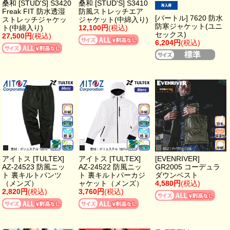
桑和 [STUD'S] S3420
桑和 [STUD'S] S3410
Freak FIT 防水透湿
防風ストレッチエア
[バートル] 7620 防水
ストレッチジャケッ
ジャケット(中綿入り)
防寒ジャケット(ユニ
ト(中綿入り)
12,100円
(税込)
セックス)
27,500円
(税込)
6,204円
(税込)
アイトス [TULTEX]
アイトス [TULTEX]
[EVENRIVER]
AZ-24523 防風ニッ
AZ-24522 防風ニッ
GR2005 コーデュラ
ト 裏キルトパンツ
ト 裏キルトパーカジ
ダウンベスト
（メンズ）
ャケット（メンズ）
4,580円
(税込)
2,820円
(税込)
3,760円
(税込)