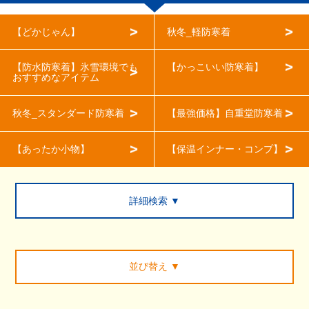
【どかじゃん】
秋冬_軽防寒着
【防水防寒着】氷雪環境でも
【かっこいい防寒着】
おすすめなアイテム
秋冬_スタンダード防寒着
【最強価格】自重堂防寒着
【あったか小物】
【保温インナー・コンプ】
詳細検索 ▼
並び替え
▼