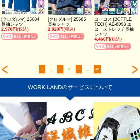
[クロダルマ] 25684
[クロダルマ] 25685
コーコス [BOTTLE
長袖シャツ
長袖シャツ
TECH] AE-8098 エ
2,970円
(税込)
2,820円
(税込)
コ・ストレッチ長袖
シャツ
4,460円
(税込)
1
…
5
6
7
…
49
WORK LANDのサービスについて