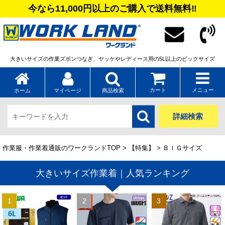
今なら11,000円以上のご購入で送料無料‼
大きいサイズの作業ズボンつなぎ、ヤッケやレディース用の5L以上のビックサイズ
カート
メニュー
ホーム
マイページ
商品検索
詳細検索
作業服・作業着通販のワークランドTOP
>
【特集】
> ＢＩＧサイズ
大きいサイズ作業着｜人気ランキング