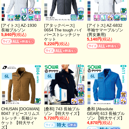
[アイトス] AZ-1930
[アタックベース]
[アイトス] AZ-6832
長袖ブルゾン
0654 The tough ハイ
半袖サマーブルゾン
5,840円
(税込)
パーストレッチジャ
(男女兼用)
ケット
5,140円
(税込)
5,220円
(税込)
CHUSAN [DOGMAN]
[桑和] 743 長袖ブル
桑和 [Absolute
8047 ドビースリムス
ゾン 【特大サイズ】
GEAR] 613 長袖ブル
トレッチ・長袖ジャ
5,720円
(税込)
ゾン 【特大サイズ】
ケット 【特大サイ
4,870円
(税込)
ズ】