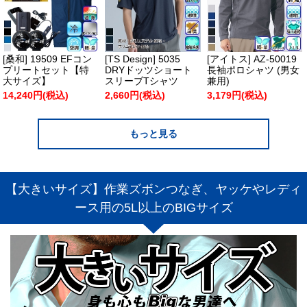
[桑和] 19509 EFコン
[TS Design] 5035
[アイトス] AZ-50019
プリートセット【特
DRYドッツショート
長袖ポロシャツ (男女
大サイズ】
スリーブTシャツ
兼用)
14,240円(税込)
2,660円(税込)
3,179円(税込)
もっと見る
【大きいサイズ】作業ズボンつなぎ、ヤッケやレディ
ース用の5L以上のBIGサイズ