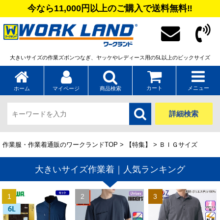
今なら11,000円以上のご購入で送料無料‼
大きいサイズの作業ズボンつなぎ、ヤッケやレディース用の5L以上のビックサイズ
カート
メニュー
ホーム
マイページ
商品検索
詳細検索
作業服・作業着通販のワークランドTOP
>
【特集】
> ＢＩＧサイズ
大きいサイズ作業着｜人気ランキング