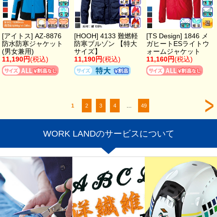
[アイトス] AZ-8876
[HOOH] 4133 難燃軽
[TS Design] 1846 メ
防水防寒ジャケット
防寒ブルゾン 【特大
ガヒートESライトウ
(男女兼用)
サイズ】
ォームジャケット
11,190円
(税込)
11,190円
(税込)
11,160円
(税込)
1
2
3
4
…
49
WORK LANDのサービスについて