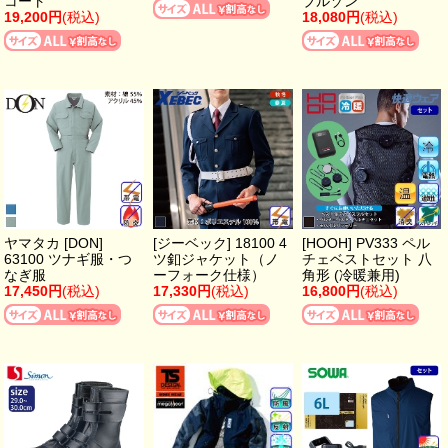
コート
ブルゾン
19,200円
(税込)
18,080円
(税込)
ヤマタカ [DON]
[ジーベック] 18100 4
[HOOH] PV333 ペル
63100 ツナギ服・つ
ツ釦ジャケット（ノ
チェベストセット 八
なぎ服
ーフォーク仕様）
角形 (冷暖兼用)
17,450円
(税込)
17,330円
(税込)
16,800円
(税込)