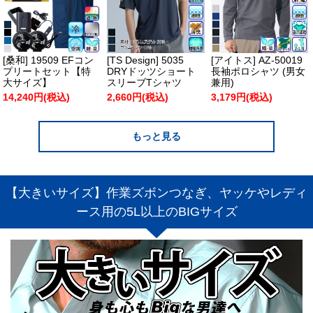
[桑和] 19509 EFコン
[TS Design] 5035
[アイトス] AZ-50019
プリートセット【特
DRYドッツショート
長袖ポロシャツ (男女
大サイズ】
スリーブTシャツ
兼用)
14,240円(税込)
2,660円(税込)
3,179円(税込)
もっと見る
【大きいサイズ】作業ズボンつなぎ、ヤッケやレディ
ース用の5L以上のBIGサイズ