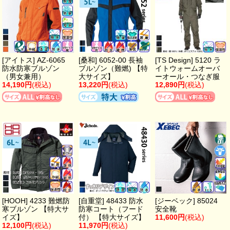
[アイトス] AZ-6065
[桑和] 6052-00 長袖
[TS Design] 5120 ラ
防水防寒ブルゾン
ブルゾン（難燃) 【特
イトウォームオーバ
（男女兼用）
大サイズ】
ーオール・つなぎ服
14,190円
(税込)
13,220円
(税込)
12,890円
(税込)
[HOOH] 4233 難燃防
[自重堂] 48433 防水
[ジーベック] 85024
寒ブルゾン 【特大サ
防寒コート（フード
安全靴
イズ】
付） 【特大サイズ】
11,600円
(税込)
12,100円
(税込)
11,970円
(税込)