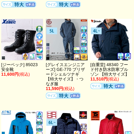
[ジーベック] 85023
[グレイスエンジニア
[自重堂] 48340 フー
安全靴
ーズ] GE-770 ブリザ
ド付き防水防寒ブル
11,600円
(税込)
ードシェルツナギ
ゾン 【特大サイズ】
【特大サイズ】・つ
11,510円
(税込)
なぎ服
11,590円
(税込)