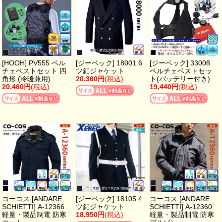
[HOOH] PV555 ペル
[ジーベック] 18001 6
[ジーベック] 33008
チェベストセット 四
ツ釦ジャケット
ペルチェベストセッ
角形 (冷暖兼用)
20,360円
(税込)
ト(バッテリー付き)
20,460円
(税込)
19,440円
(税込)
コーコス [ANDARE
[ジーベック] 18105 4
コーコス [ANDARE
SCHIETTI] A-12366
ツ釦ジャケット
SCHIETTI] A-12360
軽量・製品制電 防寒
18,950円
(税込)
軽量・製品制電 防寒