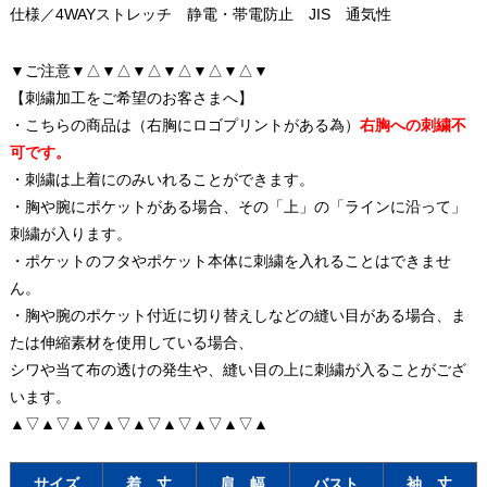
仕様／4WAYストレッチ 静電・帯電防止 JIS 通気性
▼ご注意▼△▼△▼△▼△▼△▼△▼
【刺繍加工をご希望のお客さまへ】
・こちらの商品は（右胸にロゴプリントがある為）
右胸への刺繍不
可です。
・刺繍は上着にのみいれることができます。
・胸や腕にポケットがある場合、その「上」の「ラインに沿って」
刺繍が入ります。
・ポケットのフタやポケット本体に刺繍を入れることはできませ
ん。
・胸や腕のポケット付近に切り替えしなどの縫い目がある場合、ま
たは伸縮素材を使用している場合、
シワや当て布の透けの発生や、縫い目の上に刺繍が入ることがござ
います。
▲▽▲▽▲▽▲▽▲▽▲▽▲▽▲▽▲
サイズ
着 丈
肩 幅
バスト
袖 丈