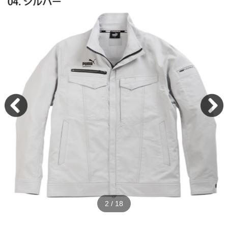
2
/
18