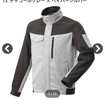
2
/
18