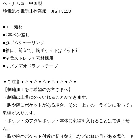
ベトナム製・中国製
静電気帯電防止作業服 JIS T8118
■エコ素材
■2本ペン差し
■脇ゴムシャーリング
■袖口、前立て、胸ポケットはドット釦
■制電ストレッチ素材採用
■ミズノデオドラントテープ
▼ご注意▼△▼△▼△▼△▼△▼△▼
【刺繍加工をご希望のお客さまへ】
・刺繍は上着にのみいれることができます。
・胸や腕にポケットがある場合、その「上」の「ラインに沿って」
刺繍が入ります。
・ポケットのフタやポケット本体に刺繍を入れることはできませ
ん。
・胸や腕のポケット付近に切り替えしなどの縫い目がある場合、ま