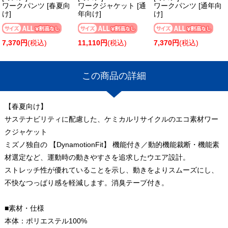
ワークパンツ [春夏向
ワークジャケット [通
ワークパンツ [通年向
け]
年向け]
け]
7,370円
(税込)
11,110円
(税込)
7,370円
(税込)
この商品の詳細
【春夏向け】
サステナビリティに配慮した、ケミカルリサイクルのエコ素材ワー
クジャケット
ミズノ独自の 【DynamotionFit】 機能付き／動的機能裁断・機能素
材選定など、運動時の動きやすさを追求したウエア設計。
ストレッチ性が優れていることを示し、動きをよりスムーズにし、
不快なつっぱり感を軽減します。消臭テープ付き。
■素材・仕様
本体：ポリエステル100%