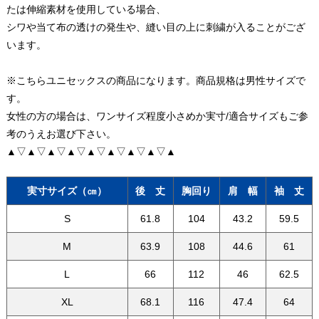
たは伸縮素材を使用している場合、
シワや当て布の透けの発生や、縫い目の上に刺繍が入ることがござ
います。
※こちらユニセックスの商品になります。商品規格は男性サイズで
す。
女性の方の場合は、ワンサイズ程度小さめか実寸/適合サイズもご参
考のうえお選び下さい。
▲▽▲▽▲▽▲▽▲▽▲▽▲▽▲▽▲
実寸サイズ（㎝）
後 丈
胸回り
肩 幅
袖 丈
S
61.8
104
43.2
59.5
M
63.9
108
44.6
61
L
66
112
46
62.5
XL
68.1
116
47.4
64