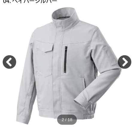
2
/
18