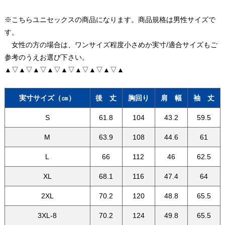
※こちらユニセックスの商品になります。商品規格は男性サイズで
す。
女性の方の場合は、ワンサイズ程度小さめか実寸/適合サイズもご
参考のうえお選び下さい。
▲▽▲▽▲▽▲▽▲▽▲▽▲▽▲▽▲
実寸サイズ（㎝）
後 丈
胸回り
肩 幅
袖 丈
S
61.8
104
43.2
59.5
M
63.9
108
44.6
61
L
66
112
46
62.5
XL
68.1
116
47.4
64
2XL
70.2
120
48.8
65.5
3XL-8
70.2
124
49.8
65.5