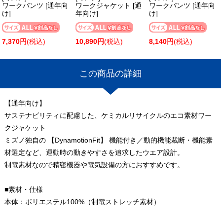
ワークパンツ [通年向
ワークジャケット [通
ワークパンツ [通年向
け]
年向け]
け]
7,370円
(税込)
10,890円
(税込)
8,140円
(税込)
この商品の詳細
【通年向け】
サステナビリティに配慮した、ケミカルリサイクルのエコ素材ワー
クジャケット
ミズノ独自の 【DynamotionFit】 機能付き／動的機能裁断・機能素
材選定など、運動時の動きやすさを追求したウエア設計。
制電素材なので精密機器や電気設備の方におすすめです。
■素材・仕様
本体：ポリエステル100%（制電ストレッチ素材）