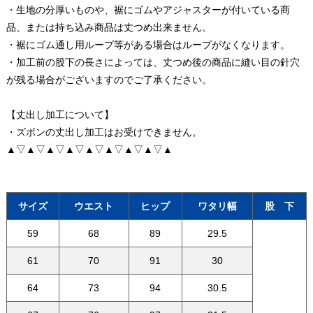
・生地の分厚いものや、裾にゴムやアジャスターが付いている商
品、または持ち込み商品は丈つめ出来ません。
・裾にゴム通し用ループ等がある場合はループがなくなります。
・加工前の股下の長さによっては、丈つめ後の商品に縫い目の針穴
が残る場合がございますのでご了承ください。
【丈出し加工について】
・ズボンの丈出し加工はお受けできません。
▲▽▲▽▲▽▲▽▲▽▲▽▲▽▲▽▲
サイズ
ウエスト
ヒップ
ワタリ幅
股 下
59
68
89
29.5
61
70
91
30
64
73
94
30.5