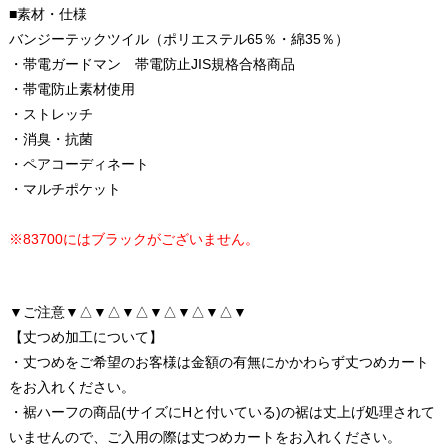
■素材・仕様
バンジーテックツイル（ポリエステル65％・綿35％）
・帯電ガードマン 帯電防止JIS規格合格商品
・帯電防止素材使用
・ストレッチ
・消臭・抗菌
・ペアコーディネート
・マルチポケット
※83700にはブラックがございません。
▼ご注意▼△▼△▼△▼△▼△▼△▼
【丈つめ加工について】
・丈つめをご希望のお客様は金額の有無にかかわらず丈つめカート
をお入れください。
・裾ハーフの商品(サイズにHと付いている)の裾は丈上げ処理されて
いませんので、ご入用の際は丈つめカートをお入れください。