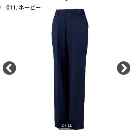
2
/
11