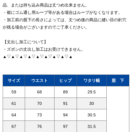
品、または持ち込み商品は丈つめ出来ません。
・裾にゴム通し用ループ等がある場合はループがなくなります。
・加工前の股下の長さによっては、丈つめ後の商品に縫い目の針穴
が残る場合がございますのでご了承ください。
【丈出し加工について】
・ズボンの丈出し加工はお受けできません。
▲▽▲▽▲▽▲▽▲▽▲▽▲▽▲▽▲
サイズ
ウエスト
ヒップ
ワタリ幅
股 下
59
68
89
29.5
61
70
91
30
64
73
94
30.5
67
76
97
31.5