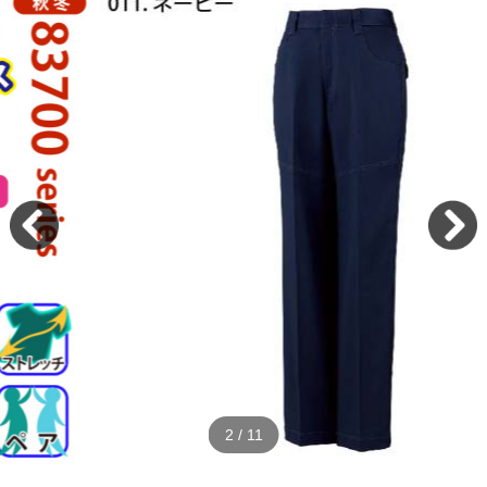
2
/
11