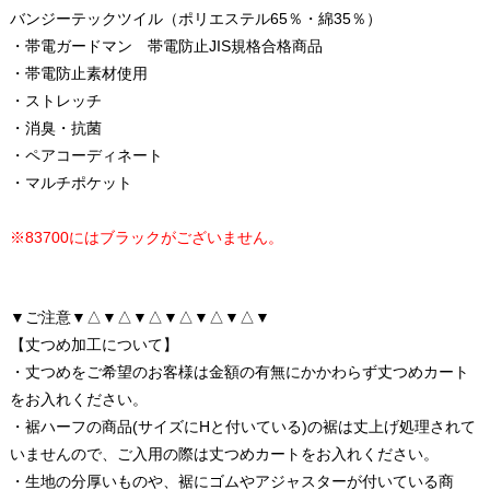
バンジーテックツイル（ポリエステル65％・綿35％）
・帯電ガードマン 帯電防止JIS規格合格商品
・帯電防止素材使用
・ストレッチ
・消臭・抗菌
・ペアコーディネート
・マルチポケット
※83700にはブラックがございません。
▼ご注意▼△▼△▼△▼△▼△▼△▼
【丈つめ加工について】
・丈つめをご希望のお客様は金額の有無にかかわらず丈つめカート
をお入れください。
・裾ハーフの商品(サイズにHと付いている)の裾は丈上げ処理されて
いませんので、ご入用の際は丈つめカートをお入れください。
・生地の分厚いものや、裾にゴムやアジャスターが付いている商