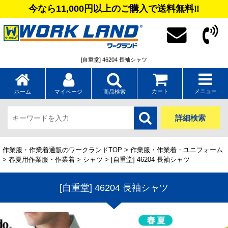
今なら11,000円以上のご購入で送料無料‼
[自重堂] 46204 長袖シャツ
カート
メニュー
ホーム
マイページ
商品検索
詳細検索
作業服・作業着通販のワークランドTOP
>
作業服・作業着・ユニフォーム
>
春夏用作業服・作業着
>
シャツ
> [自重堂] 46204 長袖シャツ
[自重堂] 46204 長袖シャツ