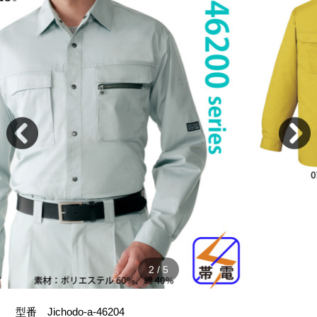
2
/
5
型番
Jichodo-a-46204