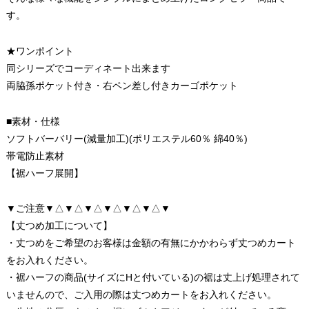
す。
★ワンポイント
同シリーズでコーディネート出来ます
両脇孫ポケット付き・右ペン差し付きカーゴポケット
■素材・仕様
ソフトバーバリー(減量加工)(ポリエステル60％ 綿40％)
帯電防止素材
【裾ハーフ展開】
▼ご注意▼△▼△▼△▼△▼△▼△▼
【丈つめ加工について】
・丈つめをご希望のお客様は金額の有無にかかわらず丈つめカート
をお入れください。
・裾ハーフの商品(サイズにHと付いている)の裾は丈上げ処理されて
いませんので、ご入用の際は丈つめカートをお入れください。