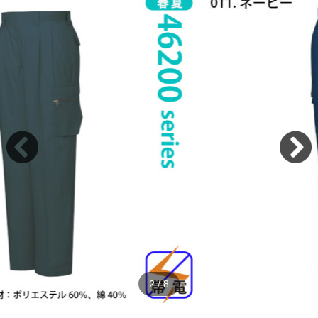
2
/
8