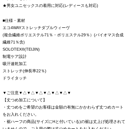
★男女ユニセックスの着用に対応(レディースも対応)
■仕様・素材
エコ4WAYストレッチダブルウィーヴ
(複合繊維ポリエステル71％・ポリエステル29％）(バイオマス合成
繊維71％含)
SOLOTEX®(TEIJIN)
制電ケア設計
吸汗速乾加工
ストレッチ(伸長率22％)
ドライタッチ
▼ご注意▼△▼△▼△▼△▼△▼△▼
【丈つめ加工について】
・丈つめをご希望のお客様は金額の有無にかかわらず丈つめカート
をお入れください。
・裾ハーフの商品(サイズにHと付いている)の裾は丈上げ処理されて
いませんので、ご入用の際は丈つめカートをお入れください。